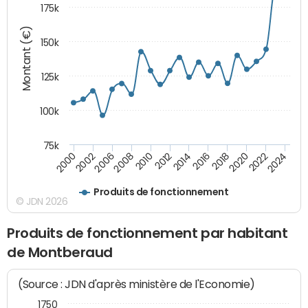
175k
Montant (€)
150k
125k
100k
75k
2008
2022
2002
2018
2014
2010
2024
2006
2020
2000
2016
2012
Produits de fonctionnement
© JDN 2026
Produits de fonctionnement par habitant
de Montberaud
(Source : JDN d'après ministère de l'Economie)
1750