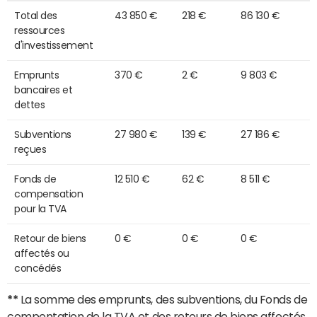
Total des
43 850 €
218 €
86 130 €
ressources
d'investissement
Emprunts
370 €
2 €
9 803 €
bancaires et
dettes
Subventions
27 980 €
139 €
27 186 €
reçues
Fonds de
12 510 €
62 €
8 511 €
compensation
pour la TVA
Retour de biens
0 €
0 €
0 €
affectés ou
concédés
**
La somme des emprunts, des subventions, du Fonds de
compentation de la TVA et des retours de biens affectés