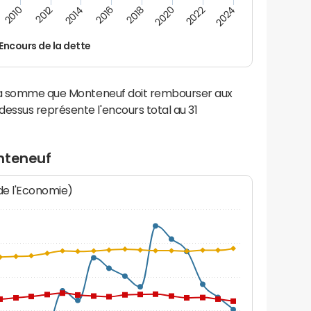
2022
2018
2014
2010
2024
2020
2016
2012
Encours de la dette
 la somme que Monteneuf doit rembourser aux
ssus représente l'encours total au 31
nteneuf
 de l'Economie)