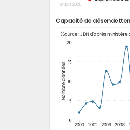
Moyenne communes
© JDN 2026
Capacité de désendette
(Source : JDN d'après ministère
20
15
Nombre d'années
10
5
0
2000
2002
2006
2008