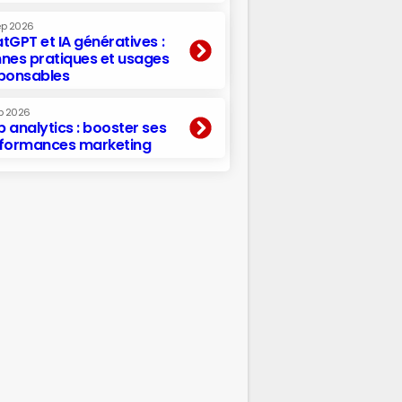
ep 2026
tGPT et IA génératives :
nes pratiques et usages
ponsables
p 2026
 analytics : booster ses
formances marketing