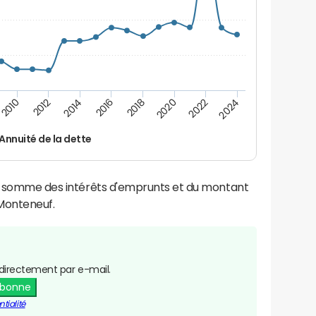
2024
2022
2020
2018
2016
2014
2012
2010
Annuité de la dette
la somme des intérêts d'emprunts et du montant
Monteneuf.
directement par e-mail.
abonne
tialité