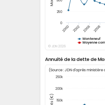
500
250
0
2000
2002
2006
2008
Monteneuf
Moyenne comm
© JDN 2026
Annuité de la dette de M
(Source : JDN d'après ministère
250k
200k
150k