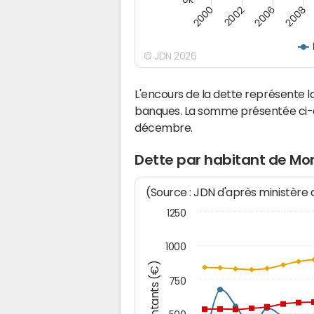
2008
2002
2006
2000
© JDN 2026
L'encours de la dette représente
banques. La somme présentée ci-de
décembre.
Dette par habitant de Mo
(Source : JDN d'après ministère
1250
1000
Montants (€)
750