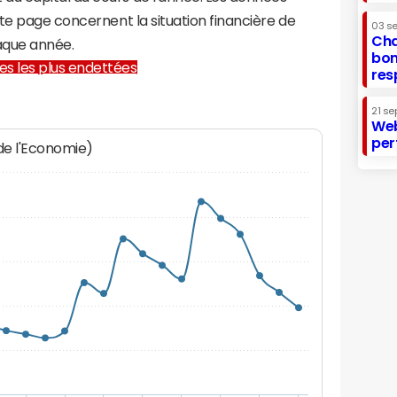
te page concernent la situation financière de
03 s
Cha
aque année.
bon
lles les plus endettées
res
21 se
Web
per
 de l'Economie)