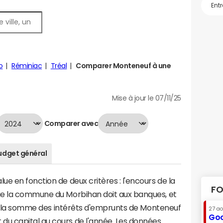
o
Réminiac
Tréal
Comparer Monteneuf à une
Mise à jour le 07/11/25
Comparer avec
udget général
e en fonction de deux critères : l'encours de la
FO
ue la commune du Morbihan doit aux banques, et
t à la somme des intérêts d'emprunts de Monteneuf
27 a
Goo
u capital au cours de l'année. Les données