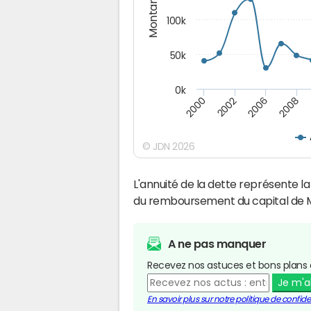
Montants (€)
100k
50k
0k
2008
2006
2002
2000
© JDN 2026
L'annuité de la dette représente 
du remboursement du capital de 
A ne pas manquer
Recevez nos astuces et bons plans 
Je m'
En savoir plus sur notre politique de confiden