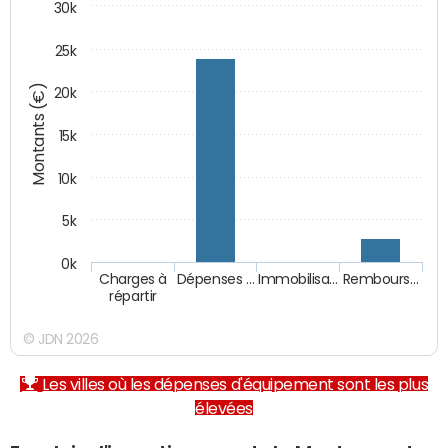
30k
25k
Montants (€)
20k
15k
10k
5k
0k
Charges à
Dépenses …
Immobilisa…
Rembours…
répartir
© JDN 2026
Les villes où les dépenses d'équipement sont les plus
élevées