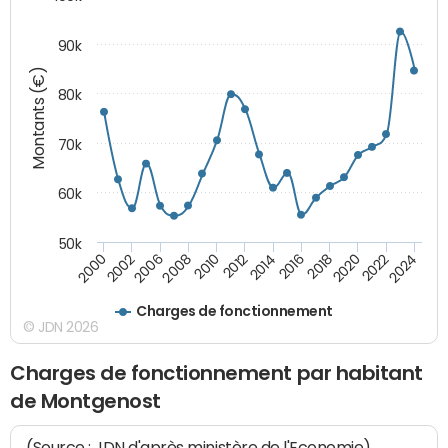
90k
Montants (€)
80k
70k
60k
50k
2024
2002
2010
2016
2022
2000
2008
2014
2020
2006
2012
2018
Charges de fonctionnement
© JDN 2026
Charges de fonctionnement par habitant
de Montgenost
(Source : JDN d'après ministère de l'Economie)