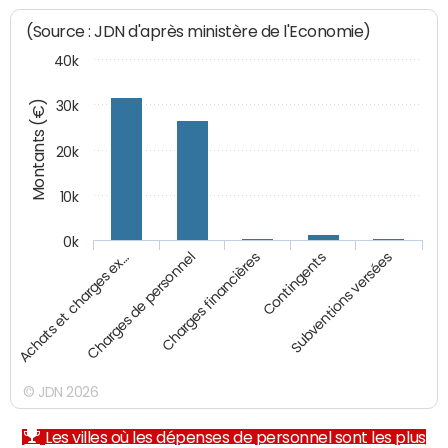
(Source : JDN d'après ministère de l'Economie)
40k
Montants (€)
30k
20k
10k
0k
Charges financières
Achats et charges ex…
Contingents
Charges de personnel
Subventions versées
© JDN 2026
Les villes où les dépenses de personnel sont les plus