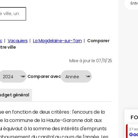
c
Vacquiers
La Magdelaine-sur-Tarn
Comparer
re ville
Mise à jour le 07/11/25
Comparer avec
udget général
 en fonction de deux critères : l'encours de la
FO
ue la commune de la Haute-Garonne doit aux
 qui équivaut à la somme des intérêts d'emprunts
27 a
Goo
boursement du capital au cours de l'année. Les