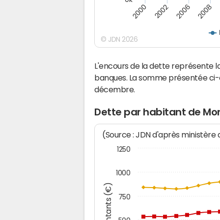
2000
2008
2006
2002
© JDN 2026
L'encours de la dette représente 
banques. La somme présentée ci-de
décembre.
Dette par habitant de Mon
(Source : JDN d'après ministère
1250
1000
Montants (€)
750