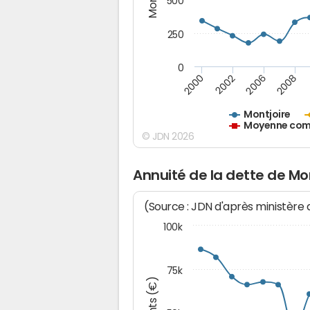
500
250
0
2000
2002
2006
2008
Montjoire
Moyenne comm
© JDN 2026
Annuité de la dette de Mo
(Source : JDN d'après ministère
100k
75k