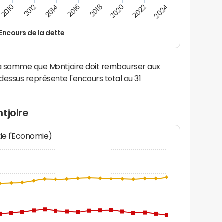
2014
2024
2012
2022
2010
2020
2018
2016
Encours de la dette
la somme que Montjoire doit rembourser aux
ssus représente l'encours total au 31
tjoire
 de l'Economie)