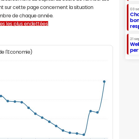
t sur cette page concernent la situation
03 s
Cha
cembre de chaque année.
bon
lles les plus endettées
res
21 se
Web
per
 de l'Economie)