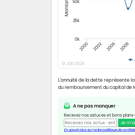
Montants (€)
50k
25k
0k
2008
2000
2002
2006
© JDN 2026
L'annuité de la dette représente 
du remboursement du capital de M
A ne pas manquer
Recevez nos astuces et bons plans 
Je m'
En savoir plus sur notre politique de confiden