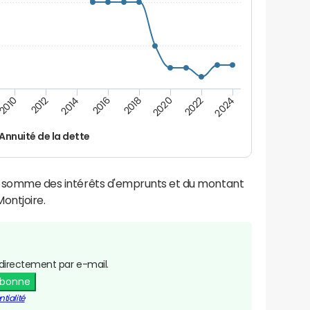
2016
2018
2010
2020
2012
2022
2014
2024
Annuité de la dette
la somme des intérêts d'emprunts et du montant
ontjoire.
directement par e-mail.
abonne
tialité