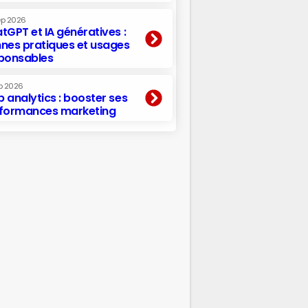
ep 2026
tGPT et IA génératives :
nes pratiques et usages
ponsables
p 2026
 analytics : booster ses
formances marketing