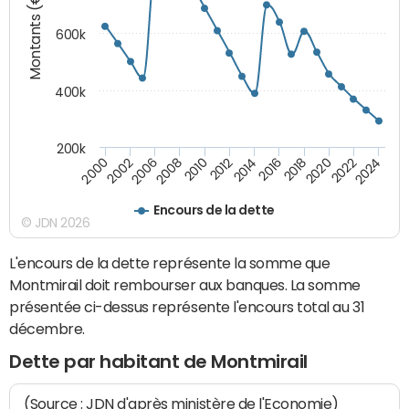
Montants (€)
600k
400k
200k
2016
2014
2012
2010
2008
2006
2002
2000
2024
2022
2020
2018
Encours de la dette
© JDN 2026
L'encours de la dette représente la somme que
Montmirail doit rembourser aux banques. La somme
présentée ci-dessus représente l'encours total au 31
décembre.
Dette par habitant de Montmirail
(Source : JDN d'après ministère de l'Economie)