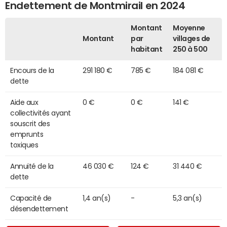
Endettement de Montmirail en 2024
Montant
Moyenne
Montant
par
villages de
habitant
250 à 500
Encours de la
291 180 €
785 €
184 081 €
dette
Aide aux
0 €
0 €
141 €
collectivités ayant
souscrit des
emprunts
toxiques
Annuité de la
46 030 €
124 €
31 440 €
dette
Capacité de
1,4 an(s)
-
5,3 an(s)
désendettement