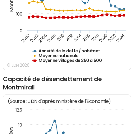
100
0
2014
2008
2000
2024
2018
2012
2006
2022
2016
2010
2002
2020
Annuité de la dette / habitant
Moyenne nationale
Moyenne villages de 250 à 500
© JDN 2026
Capacité de désendettement de
Montmirail
(Source : JDN d'après ministère de l'Economie)
12,5
10