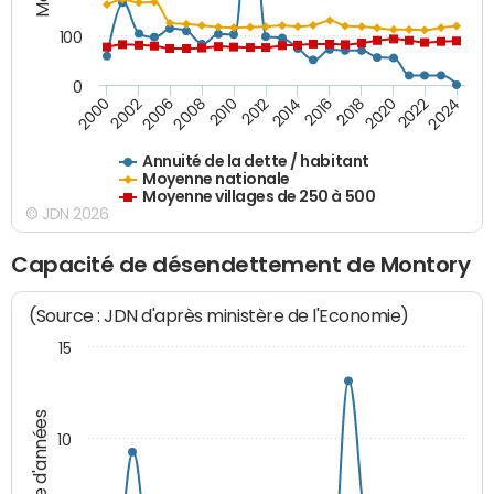
100
0
2014
2008
2000
2024
2018
2012
2006
2022
2016
2010
2002
2020
Annuité de la dette / habitant
Moyenne nationale
Moyenne villages de 250 à 500
© JDN 2026
Capacité de désendettement de Montory
(Source : JDN d'après ministère de l'Economie)
15
Nombre d'années
10