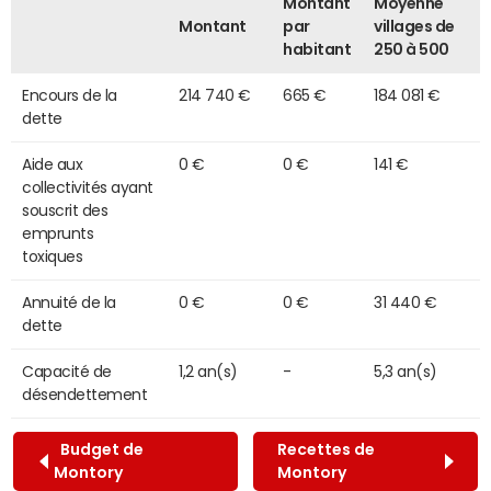
Montant
Moyenne
Montant
par
villages de
habitant
250 à 500
Encours de la
214 740 €
665 €
184 081 €
dette
Aide aux
0 €
0 €
141 €
collectivités ayant
souscrit des
emprunts
toxiques
Annuité de la
0 €
0 €
31 440 €
dette
Capacité de
1,2 an(s)
-
5,3 an(s)
désendettement
Budget de
Recettes de
Montory
Montory