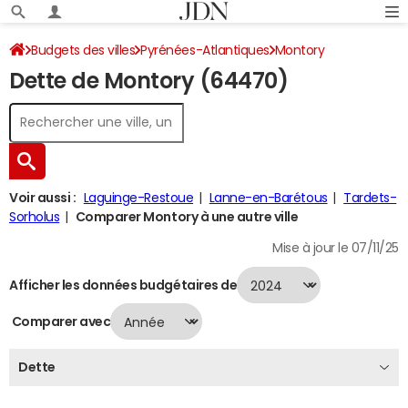
Budgets des villes
Pyrénées-Atlantiques
Montory
Dette de Montory (64470)
Dette au 31/12/2024
Voir aussi :
Laguinge-Restoue
Lanne-en-Barétous
Tardets-
Sorholus
Comparer Montory à une autre ville
Mise à jour le 07/11/25
Afficher les données budgétaires de
Comparer avec
Dette