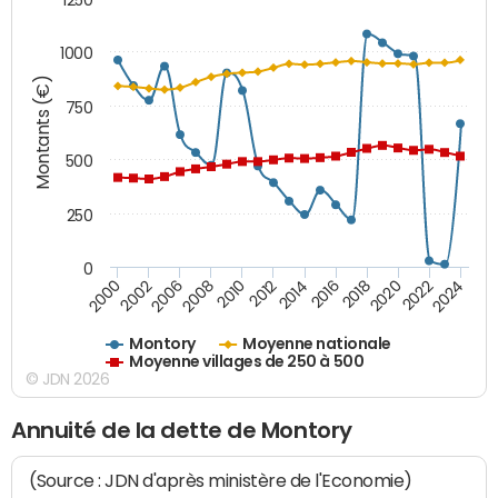
1000
Montants (€)
750
500
250
0
2018
2002
2022
2008
2012
2016
2000
2020
2006
2024
2010
2014
Montory
Moyenne nationale
Moyenne villages de 250 à 500
© JDN 2026
Annuité de la dette de Montory
(Source : JDN d'après ministère de l'Economie)