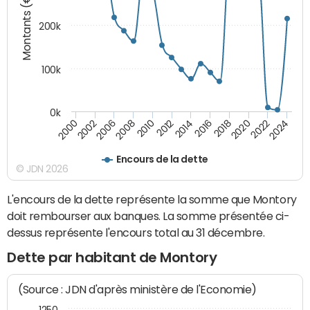
Montants (€)
200k
100k
0k
2000
2022
2016
2010
2002
2024
2018
2012
2006
2020
2014
2008
Encours de la dette
© JDN 2026
L'encours de la dette représente la somme que Montory
doit rembourser aux banques. La somme présentée ci-
dessus représente l'encours total au 31 décembre.
Dette par habitant de Montory
(Source : JDN d'après ministère de l'Economie)
1250