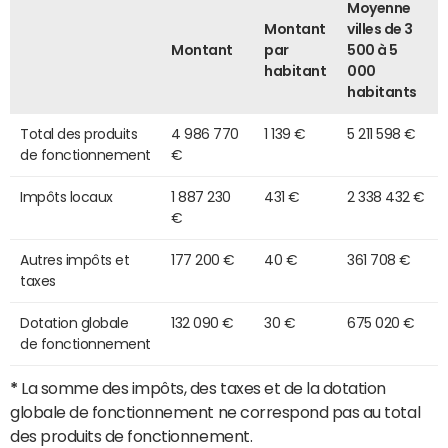
Moyenne
Montant
villes de 3
Montant
par
500 à 5
habitant
000
habitants
Total des produits
4 986 770
1 139 €
5 211 598 €
de fonctionnement
€
Impôts locaux
1 887 230
431 €
2 338 432 €
€
Autres impôts et
177 200 €
40 €
361 708 €
taxes
Dotation globale
132 090 €
30 €
675 020 €
de fonctionnement
*
La somme des impôts, des taxes et de la dotation
globale de fonctionnement ne correspond pas au total
des produits de fonctionnement.