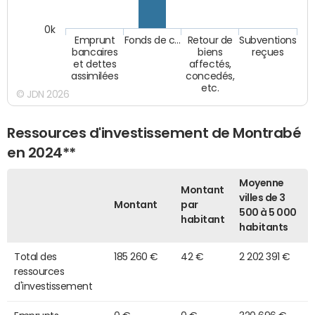
0k
Emprunt
Fonds de c…
Retour de
Subventions
bancaires
biens
reçues
et dettes
affectés,
assimilées
concedés,
etc.
© JDN 2026
Ressources d'investissement de Montrabé
en 2024**
Moyenne
Montant
villes de 3
Montant
par
500 à 5 000
habitant
habitants
Total des
185 260 €
42 €
2 202 391 €
ressources
d'investissement