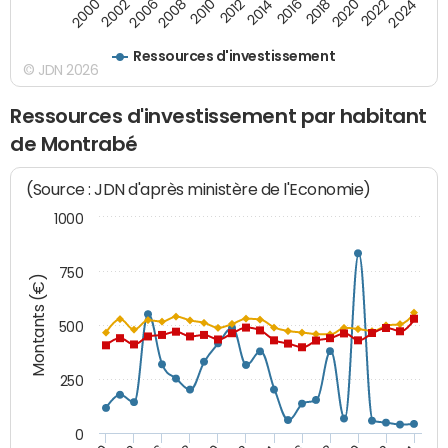
2010
2012
2014
2016
2018
2020
2022
2024
2000
2002
2006
2008
Ressources d'investissement
© JDN 2026
Ressources d'investissement par habitant
de Montrabé
(Source : JDN d'après ministère de l'Economie)
1000
750
Montants (€)
500
250
0