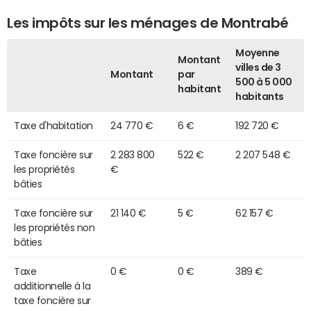
Les impôts sur les ménages de Montrabé
Moyenne
Montant
villes de 3
Montant
par
500 à 5 000
habitant
habitants
Taxe d'habitation
24 770 €
6 €
192 720 €
Taxe foncière sur
2 283 800
522 €
2 207 548 €
les propriétés
€
bâties
Taxe foncière sur
21 140 €
5 €
62 157 €
les propriétés non
bâties
Taxe
0 €
0 €
389 €
additionnelle à la
taxe foncière sur