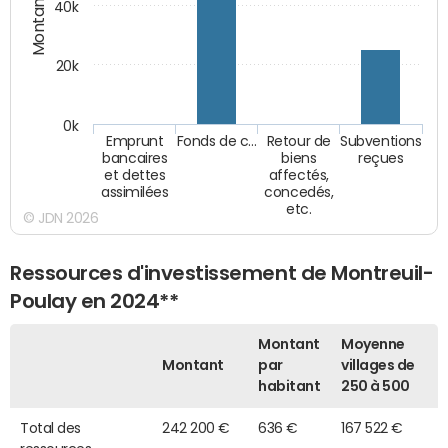
Montants (€)
40k
20k
0k
Emprunt
Fonds de c…
Retour de
Subventions
bancaires
biens
reçues
et dettes
affectés,
assimilées
concedés,
etc.
© JDN 2026
Ressources d'investissement de Montreuil-
Poulay en 2024**
Montant
Moyenne
Montant
par
villages de
habitant
250 à 500
Total des
242 200 €
636 €
167 522 €