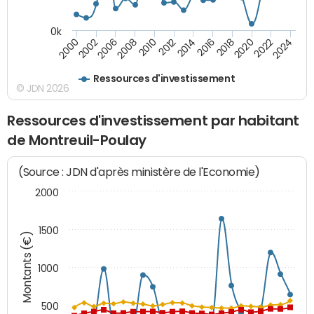
0k
2000
2022
2016
2010
2002
2024
2018
2012
2006
2020
2014
2008
Ressources d'investissement
© JDN 2026
Ressources d'investissement par habitant
de Montreuil-Poulay
(Source : JDN d'après ministère de l'Economie)
2000
1500
Montants (€)
1000
500