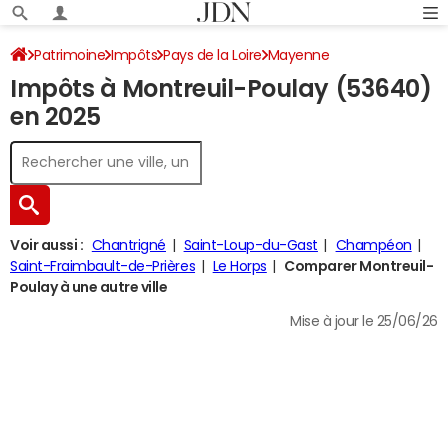
Patrimoine
Impôts
Pays de la Loire
Mayenne
Impôts à Montreuil-Poulay (53640)
Montreuil-Poulay
Impôt sur le revenu
en 2025
Voir aussi :
Chantrigné
Saint-Loup-du-Gast
Champéon
Saint-Fraimbault-de-Prières
Le Horps
Comparer Montreuil-
Poulay à une autre ville
Mise à jour le 25/06/26