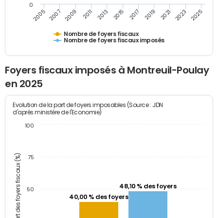
0
2009
2023
2017
2011
2025
2005
2019
2013
2007
2021
2015
Nombre de foyers fiscaux
Nombre de foyers fiscaux imposés
Foyers fiscaux imposés à Montreuil-Poulay
en 2025
Evolution de la part de foyers imposables (Source : JDN
d'après ministère de l'Economie)
100
Part des foyers fiscaux (%)
75
48,10 % des foyers
50
40,00 % des foyers