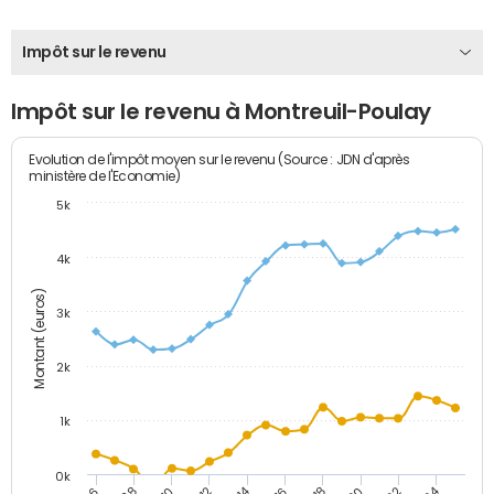
Impôt sur le revenu
Impôt sur le revenu à Montreuil-Poulay
Evolution de l'impôt moyen sur le revenu (Source : JDN d'après
ministère de l'Economie)
5k
4k
Montant (euros)
3k
2k
1k
0k