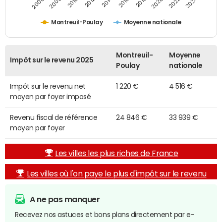
2014
2024
2010
2020
2012
2022
2006
2016
2008
2018
Montreuil-Poulay
Moyenne nationale
Montreuil-
Moyenne
Impôt sur le revenu 2025
Poulay
nationale
Impôt sur le revenu net
1 220 €
4 516 €
moyen par foyer imposé
Revenu fiscal de référence
24 846 €
33 939 €
moyen par foyer
Les villes les plus riches de France
Les villes où l'on paye le plus d'impôt sur le revenu
A ne pas manquer
Recevez nos astuces et bons plans directement par e-