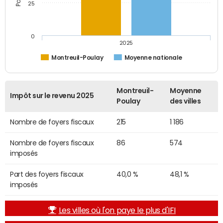
25
0
2025
Montreuil-Poulay
Moyenne nationale
Montreuil-
Moyenne
Impôt sur le revenu 2025
Poulay
des villes
Nombre de foyers fiscaux
215
1 186
Nombre de foyers fiscaux
86
574
imposés
Part des foyers fiscaux
40,0 %
48,1 %
imposés
Les villes où l'on paye le plus d'IFI