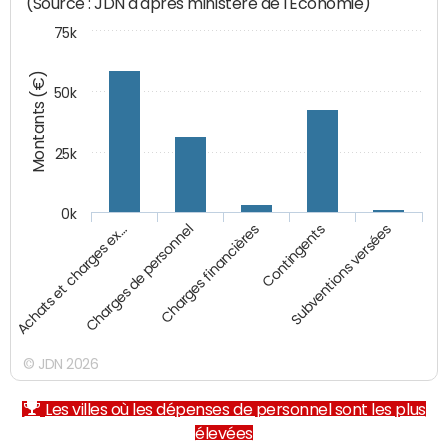
(Source : JDN d'après ministère de l'Economie)
75k
Montants (€)
50k
25k
0k
Achats et charges ex…
Charges de personnel
Charges financières
Contingents
Subventions versées
© JDN 2026
Les villes où les dépenses de personnel sont les plus
élevées