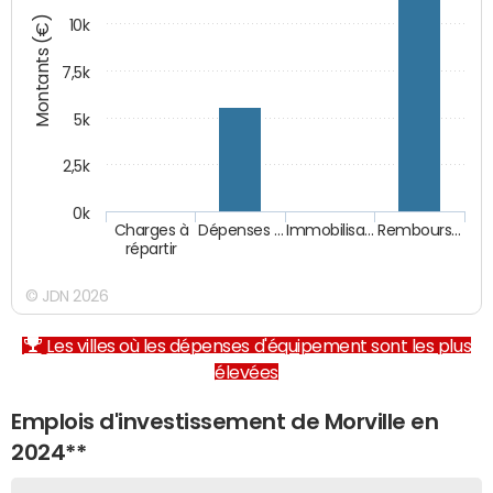
Montants (€)
10k
7,5k
5k
2,5k
0k
Charges à
Dépenses …
Immobilisa…
Rembours…
répartir
© JDN 2026
Les villes où les dépenses d'équipement sont les plus
élevées
Emplois d'investissement de Morville en
2024**