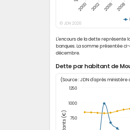
2000
2008
2006
2002
© JDN 2026
L'encours de la dette représente
banques. La somme présentée ci-de
décembre.
Dette par habitant de Mo
(Source : JDN d'après ministère
1250
1000
Montants (€)
750