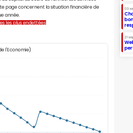
te page concernent la situation financière de
03 s
Cha
ue année.
bon
lles les plus endettées
res
21 se
Web
per
 de l'Economie)