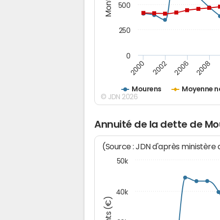
500
250
0
2000
2002
2006
2008
Mourens
Moyenne n
© JDN 2026
Annuité de la dette de M
(Source : JDN d'après ministère
50k
40k