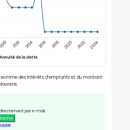
2016
2014
2012
2010
2024
2022
2020
2018
Annuité de la dette
la somme des intérêts d'emprunts et du montant
Mourens.
directement par e-mail.
abonne
tialité