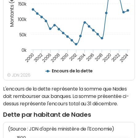
Montants (€)
150k
100k
50k
0k
2008
2022
2002
2018
2014
2010
2024
2006
2020
2000
2016
2012
Encours de la dette
© JDN 2026
L'encours de la dette représente la somme que Nades
doit rembourser aux banques. La somme présentée ci-
dessus représente l'encours total au 31 décembre.
Dette par habitant de Nades
(Source : JDN d'après ministère de l'Economie)
1500