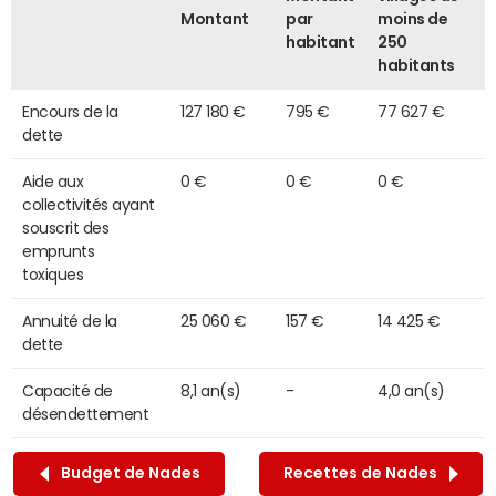
Montant
par
moins de
habitant
250
habitants
Encours de la
127 180 €
795 €
77 627 €
dette
Aide aux
0 €
0 €
0 €
collectivités ayant
souscrit des
emprunts
toxiques
Annuité de la
25 060 €
157 €
14 425 €
dette
Capacité de
8,1 an(s)
-
4,0 an(s)
désendettement
Budget de Nades
Recettes de Nades