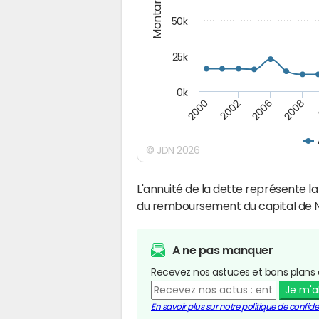
Montants (€)
50k
25k
0k
2008
2000
2002
2006
© JDN 2026
L'annuité de la dette représente 
du remboursement du capital de 
A ne pas manquer
Recevez nos astuces et bons plans 
Je m'
En savoir plus sur notre politique de confiden