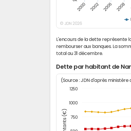
2008
2000
2002
2006
© JDN 2026
L'encours de la dette représente
rembourser aux banques. La somm
total au 31 décembre.
Dette par habitant de N
(Source : JDN d'après ministère
1250
1000
Montants (€)
750