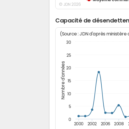
Moyenne communes
© JDN 2026
Capacité de désendette
(Source : JDN d'après ministère
30
25
Nombre d'années
20
15
10
5
0
2000
2002
2006
2008