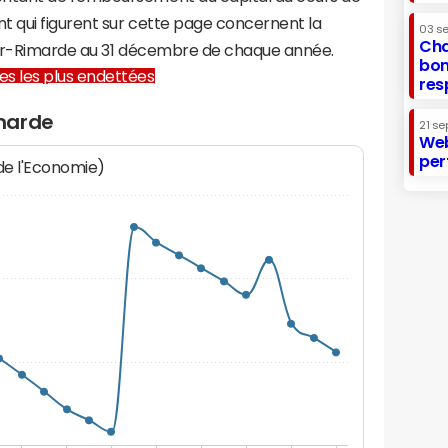
t qui figurent sur cette page concernent la
03 s
Cha
sur-Rimarde au 31 décembre de chaque année.
bon
lles les plus endettées
res
marde
21 se
Web
per
 de l'Economie)