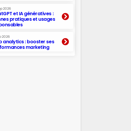
ep 2026
tGPT et IA génératives :
nes pratiques et usages
ponsables
p 2026
 analytics : booster ses
formances marketing