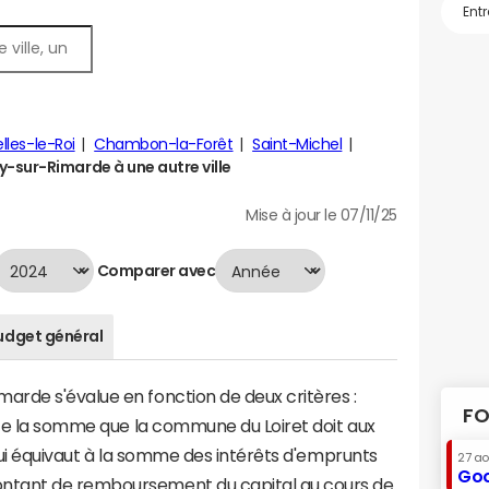
lles-le-Roi
Chambon-la-Forêt
Saint-Michel
sur-Rimarde à une autre ville
Mise à jour le 07/11/25
Comparer avec
udget général
rde s'évalue en fonction de deux critères :
FO
nte la somme que la commune du Loiret doit aux
 qui équivaut à la somme des intérêts d'emprunts
27 a
Goo
ntant de remboursement du capital au cours de