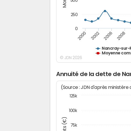
500
250
0
2000
2002
2006
2008
Nancray-sur-
Moyenne comm
© JDN 2026
Annuité de la dette de N
(Source : JDN d'après ministère
125k
100k
75k