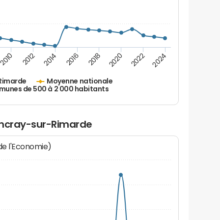
2010
2012
2014
2016
2018
2020
2022
2024
Rimarde
Moyenne nationale
unes de 500 à 2 000 habitants
ancray-sur-Rimarde
 de l'Economie)