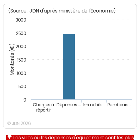
(Source : JDN d'après ministère de l'Economie)
3000
2500
Montants (€)
2000
1500
1000
500
0
Charges à
Dépenses …
Immobilis…
Rembours…
répartir
© JDN 2026
Les villes où les dépenses d'équipement sont les plus