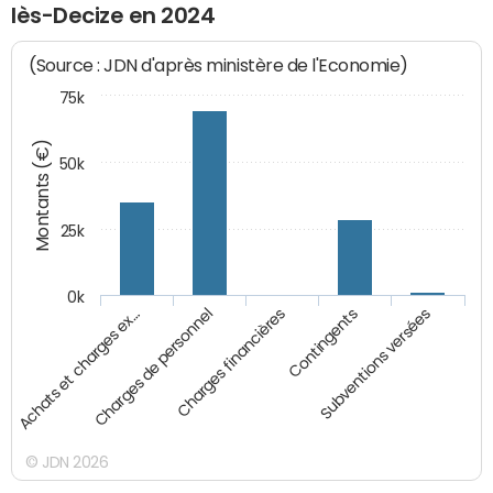
lès-Decize en 2024
(Source : JDN d'après ministère de l'Economie)
75k
Montants (€)
50k
25k
0k
Achats et charges ex…
Charges de personnel
Charges financières
Contingents
Subventions versées
© JDN 2026