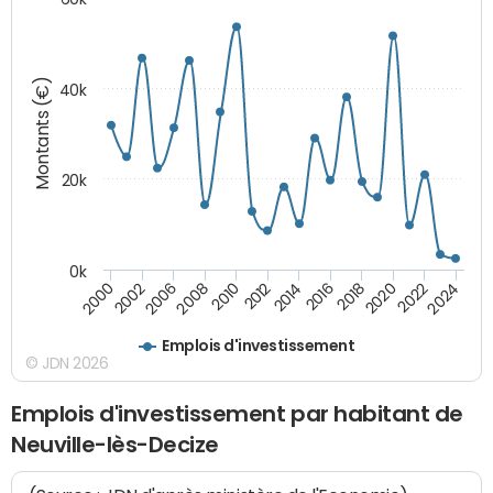
Montants (€)
40k
20k
0k
2020
2010
2016
2006
2022
2012
2000
2018
2008
2024
2014
2002
Emplois d'investissement
© JDN 2026
Emplois d'investissement par habitant de
Neuville-lès-Decize