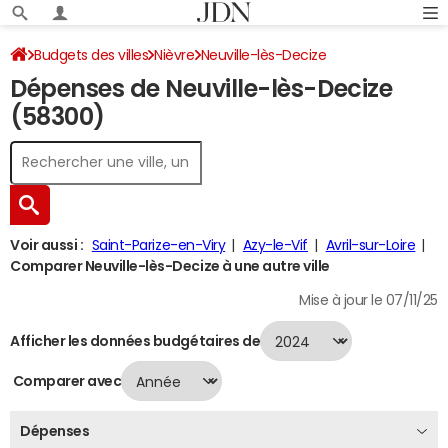
Budgets des villes
Nièvre
Neuville-lès-Decize
Dépenses de Neuville-lès-Decize
Dépenses 2024
(58300)
Voir aussi :
Saint-Parize-en-Viry
Azy-le-Vif
Avril-sur-Loire
Comparer Neuville-lès-Decize à une autre ville
Mise à jour le 07/11/25
Afficher les données budgétaires de
Comparer avec
Dépenses