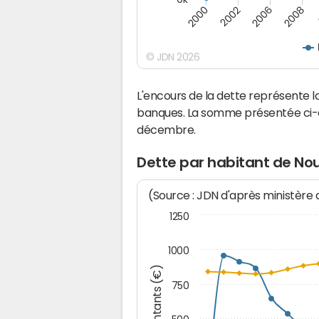
2008
2000
2002
2006
© JDN 2026
L'encours de la dette représente
banques. La somme présentée ci-de
décembre.
Dette par habitant de No
(Source : JDN d'après ministère
1250
1000
Montants (€)
750