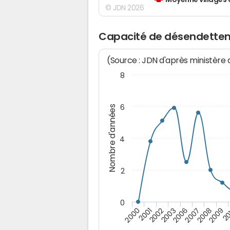
Moyenne villages 
© JDN 2026
Capacité de désendette
(Source : JDN d'après ministère
8
6
Nombre d'années
4
2
0
2009
20
2000
2001
2002
2003
2006
2007
2008