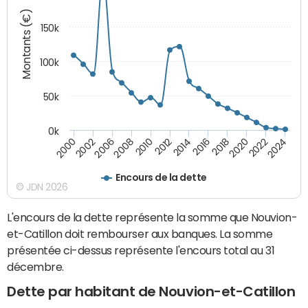
Montants (€)
150k
100k
50k
0k
2008
2022
2002
2018
2014
2010
2024
2006
2020
2000
2016
2012
Encours de la dette
© JDN 2026
L'encours de la dette représente la somme que Nouvion-
et-Catillon doit rembourser aux banques. La somme
présentée ci-dessus représente l'encours total au 31
décembre.
Dette par habitant de Nouvion-et-Catillon