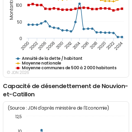
Montants (€)
100
50
0
2014
2008
2000
2024
2018
2012
2006
2022
2016
2010
2002
2020
Annuité de la dette / habitant
Moyenne nationale
Moyenne communes de 500 à 2 000 habitants
© JDN 2026
Capacité de désendettement de Nouvion-
et-Catillon
(Source : JDN d'après ministère de l'Economie)
12,5
10