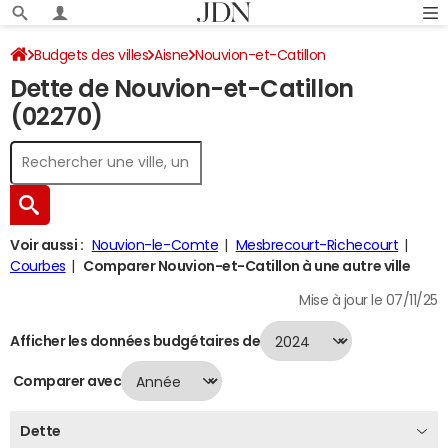
Budgets des villes
Aisne
Nouvion-et-Catillon
Dette de Nouvion-et-Catillon
Dette au 31/12/2024
(02270)
Voir aussi :
Nouvion-le-Comte
Mesbrecourt-Richecourt
Courbes
Comparer Nouvion-et-Catillon à une autre ville
Mise à jour le 07/11/25
Afficher les données budgétaires de
Comparer avec
Dette