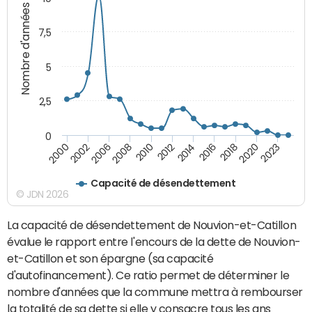
Nombre d'années
7,5
5
2,5
0
2002
2023
2018
2014
2010
2006
2000
2020
2016
2012
2008
Capacité de désendettement
© JDN 2026
La capacité de désendettement de Nouvion-et-Catillon
évalue le rapport entre l'encours de la dette de Nouvion-
et-Catillon et son épargne (sa capacité
d'autofinancement). Ce ratio permet de déterminer le
nombre d'années que la commune mettra à rembourser
la totalité de sa dette si elle y consacre tous les ans