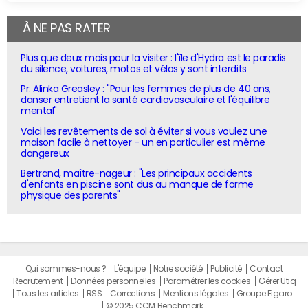
À NE PAS RATER
Plus que deux mois pour la visiter : l'île d'Hydra est le paradis
du silence, voitures, motos et vélos y sont interdits
Pr. Alinka Greasley : "Pour les femmes de plus de 40 ans,
danser entretient la santé cardiovasculaire et l'équilibre
mental"
Voici les revêtements de sol à éviter si vous voulez une
maison facile à nettoyer - un en particulier est même
dangereux
Bertrand, maître-nageur : "Les principaux accidents
d'enfants en piscine sont dus au manque de forme
physique des parents"
Qui sommes-nous ?
L'équipe
Notre société
Publicité
Contact
Recrutement
Données personnelles
Paramétrer les cookies
Gérer Utiq
Tous les articles
RSS
Corrections
Mentions légales
Groupe Figaro
© 2025 CCM Benchmark