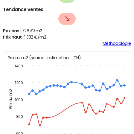
Tendance ventes
Prix bas :
728 €/m2
Prix haut :
1 332 €/m2
Méthodologie
Prix au m2 (source : estimations JDN)
1400
1200
Prix au m2
1000
800
600