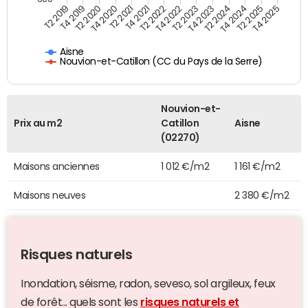
T4 2021
T2 2025
T2 2019
T4 2022
T2 2020
T4 2023
T2 2021
T4 2024
T2 2022
T4 2025
T4 2019
T2 2023
T4 2020
T2 2024
Aisne
Nouvion-et-Catillon (CC du Pays de la Serre)
Nouvion-et-
Prix au m2
Catillon
Aisne
(02270)
Maisons anciennes
1 012 €/m2
1 161 €/m2
Maisons neuves
2 380 €/m2
Risques naturels
Inondation, séisme, radon, seveso, sol argileux, feux
de forêt... quels sont les
risques naturels et