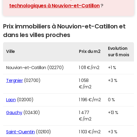
technologiques à Nouvion-et-Catillon
?
Prix immobiliers à Nouvion-et-Catillon et
dans les villes proches
Evolution
Ville
Prix du m2
sur 6 mois
Nouvion-et-Catillon (02270)
1 011 €/m2
+1 %
Tergnier
(02700)
1 058
+3 %
€/m2
Laon
(02000)
1 196 €/m2
0 %
Gauchy
(02430)
1 477
+13 %
€/m2
Saint-Quentin
(02100)
1 103 €/m2
+3 %