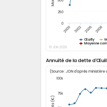
500
250
0
2000
2002
2006
2008
Œuilly
M
Moyenne comm
© JDN 2026
Annuité de la dette d'Œuil
(Source : JDN d'après ministère
100k
75k