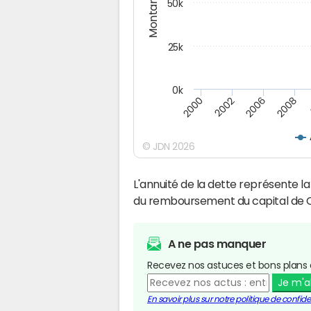
Montants (€)
50k
25k
0k
2008
2000
2002
2006
© JDN 2026
L'annuité de la dette représente 
du remboursement du capital de Œ
A ne pas manquer
Recevez nos astuces et bons plans 
Je m'
En savoir plus sur notre politique de confiden