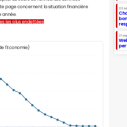
te page concernent la situation financière
03 s
Cha
e année.
bon
lles les plus endettées
res
21 se
Web
per
 de l'Economie)