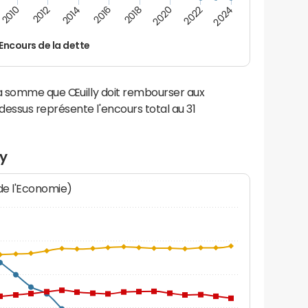
2014
2024
2012
2022
2010
2020
2018
2016
Encours de la dette
la somme que Œuilly doit rembourser aux
ssus représente l'encours total au 31
ly
 de l'Economie)