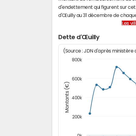
d'endettement qui figurent sur cet
d'Œuilly au 31 décembre de chaqu
Les vi
Dette d'Œuilly
(Source : JDN d'après ministère
800k
600k
Montants (€)
400k
200k
0k