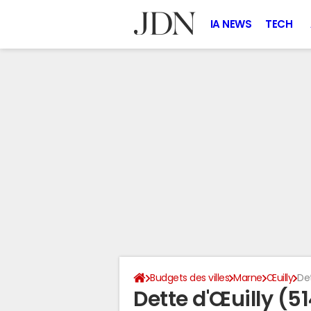
IA NEWS
TECH
Budgets des villes
Marne
Œuilly
De
Dette d'Œuilly (5