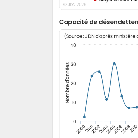
Moyenne communes
© JDN 2026
Capacité de désendettem
(Source : JDN d'après ministère
40
30
Nombre d'années
20
10
0
201
2008
2003
2001
2009
2006
2002
2000