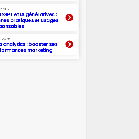
ep 2026
tGPT et IA génératives :
nes pratiques et usages
ponsables
p 2026
 analytics : booster ses
formances marketing