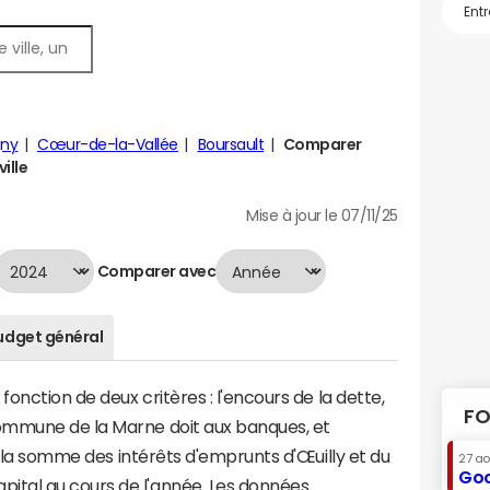
gny
Cœur-de-la-Vallée
Boursault
Comparer
ville
Mise à jour le 07/11/25
Comparer avec
udget général
fonction de deux critères : l'encours de la dette,
FO
ommune de la Marne doit aux banques, et
 à la somme des intérêts d'emprunts d'Œuilly et du
27 a
Goo
tal au cours de l'année. Les données