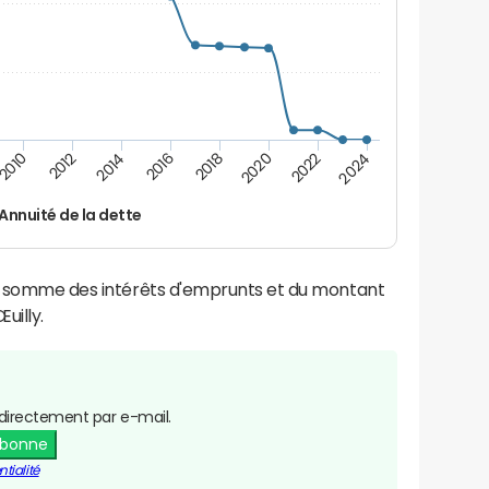
2016
2018
2010
2020
2012
2022
2014
2024
Annuité de la dette
la somme des intérêts d'emprunts et du montant
uilly.
directement par e-mail.
abonne
tialité