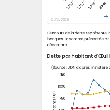
2000
2008
2006
2002
© JDN 2026
L'encours de la dette représente 
banques. La somme présentée ci-de
décembre.
Dette par habitant d'Œuil
(Source : JDN d'après ministère
1250
1000
Montants (€)
750