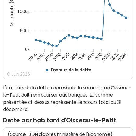
Montants (€)
1 000k
500k
0k
2014
2008
2000
2024
2018
2012
2006
2022
2016
2010
2002
2020
Encours de la dette
© JDN 2026
L'encours de la dette représente la somme que Oisseau-
le-Petit doit rembourser aux banques. La somme
présentée ci-dessus représente l'encours total au 31
décembre.
Dette par habitant d'Oisseau-le-Petit
(Source : JDN d'après ministère de l'Economie)