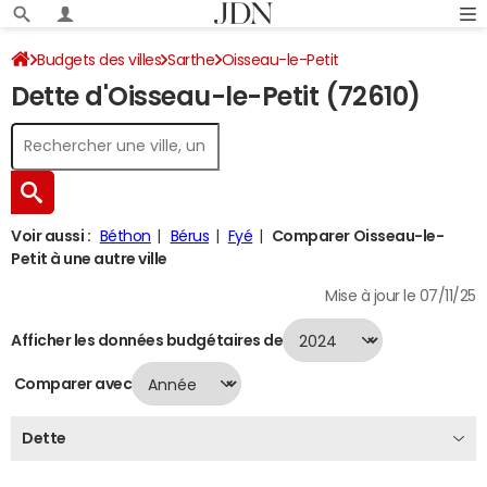
Budgets des villes
Sarthe
Oisseau-le-Petit
Dette d'Oisseau-le-Petit (72610)
Dette au 31/12/2024
Voir aussi :
Béthon
Bérus
Fyé
Comparer Oisseau-le-
Petit à une autre ville
Mise à jour le 07/11/25
Afficher les données budgétaires de
Comparer avec
Dette