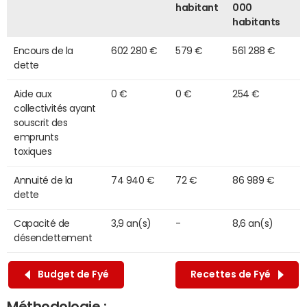
habitant
000
habitants
Encours de la
602 280 €
579 €
561 288 €
dette
Aide aux
0 €
0 €
254 €
collectivités ayant
souscrit des
emprunts
toxiques
Annuité de la
74 940 €
72 €
86 989 €
dette
Capacité de
3,9 an(s)
-
8,6 an(s)
désendettement
Budget de Fyé
Recettes de Fyé
Méthodologie :