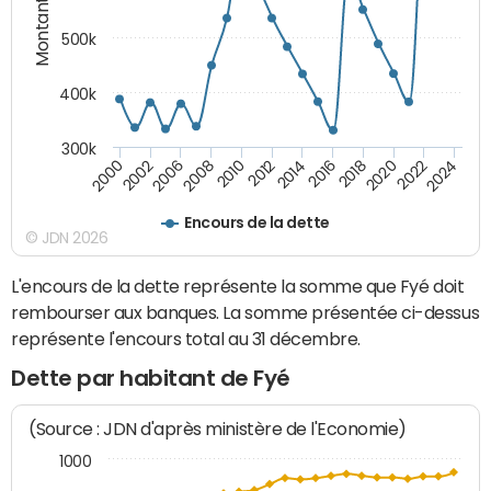
Montants (€)
500k
400k
300k
2000
2022
2016
2010
2002
2024
2018
2012
2006
2020
2014
2008
Encours de la dette
© JDN 2026
L'encours de la dette représente la somme que Fyé doit
rembourser aux banques. La somme présentée ci-dessus
représente l'encours total au 31 décembre.
Dette par habitant de Fyé
(Source : JDN d'après ministère de l'Economie)
1000