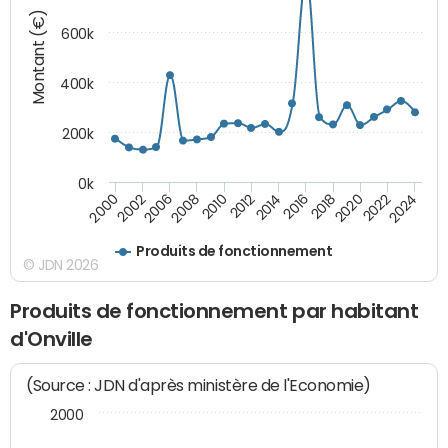
Montant (€)
600k
400k
200k
0k
2016
2014
2012
2010
2008
2006
2002
2000
2024
2022
2020
2018
Produits de fonctionnement
© JDN 2026
Produits de fonctionnement par habitant
d'Onville
(Source : JDN d'après ministère de l'Economie)
2000