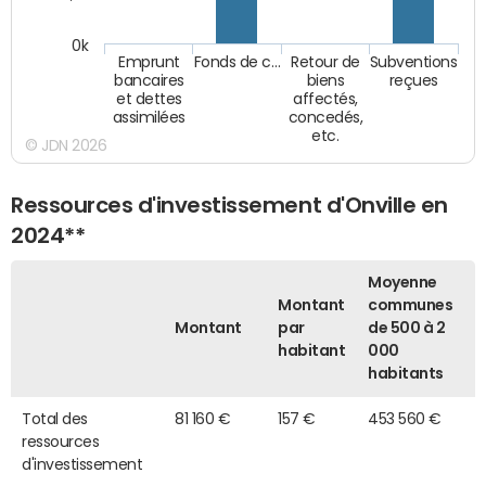
0k
Emprunt
Fonds de c…
Retour de
Subventions
bancaires
biens
reçues
et dettes
affectés,
assimilées
concedés,
etc.
© JDN 2026
Ressources d'investissement d'Onville en
2024**
Moyenne
Montant
communes
Montant
par
de 500 à 2
habitant
000
habitants
Total des
81 160 €
157 €
453 560 €
ressources
d'investissement