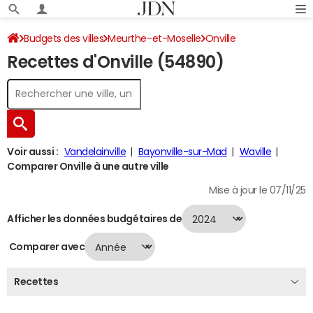
Budgets des villes
Meurthe-et-Moselle
Onville
Recettes d'Onville (54890)
Recettes 2024
Voir aussi :
Vandelainville
Bayonville-sur-Mad
Waville
Comparer Onville à une autre ville
Mise à jour le 07/11/25
Afficher les données budgétaires de
Comparer avec
Recettes