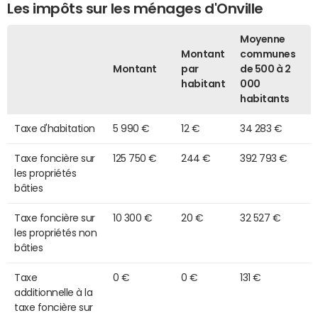
Les impôts sur les ménages d'Onville
Moyenne
Montant
communes
Montant
par
de 500 à 2
habitant
000
habitants
Taxe d'habitation
5 990 €
12 €
34 283 €
Taxe foncière sur
125 750 €
244 €
392 793 €
les propriétés
bâties
Taxe foncière sur
10 300 €
20 €
32 527 €
les propriétés non
bâties
Taxe
0 €
0 €
131 €
additionnelle à la
taxe foncière sur