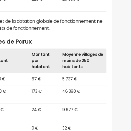
et de la dotation globale de fonctionnement ne
its de fonctionnement.
es de Parux
Montant
Moyenne villages de
tant
par
moins de 250
habitant
habitants
0 €
67 €
5 737 €
0 €
173 €
46 390 €
 €
24 €
9 677 €
0 €
32 €