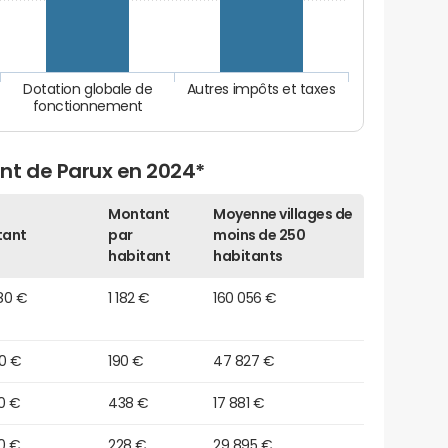
Dotation globale de
Autres impôts et taxes
fonctionnement
nt de Parux en 2024*
Montant
Moyenne villages de
tant
par
moins de 250
habitant
habitants
80 €
1 182 €
160 056 €
50 €
190 €
47 827 €
0 €
438 €
17 881 €
0 €
228 €
29 895 €