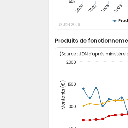
50k
2008
2000
2002
2006
Prod
© JDN 2026
Produits de fonctionneme
(Source : JDN d'après ministère
2000
Montants (€)
1500
1000