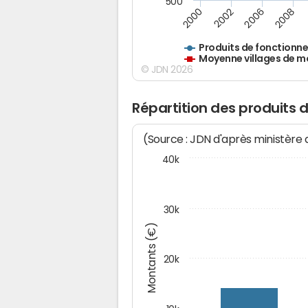
500
2000
2002
2006
2008
Produits de fonctionn
Moyenne villages de m
© JDN 2026
Répartition des produits
(Source : JDN d'après ministère
40k
30k
Montants (€)
20k