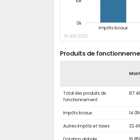
10k
0k
Impôts locaux
© JDN 2026
Produits de fonctionneme
Mon
Total des produits de
87 4
fonctionnement
Impôts locaux
14 0
Autres impôts et taxes
32 41
Dotation globale
16 85