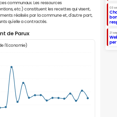
ices communaux. Les ressources
03 s
ions, etc.) constituent les recettes qui visent,
Cha
sements réalisés par la commune et, d'autre part,
bon
ts qu'elle a contractés.
res
nt de Parux
21 se
Web
per
 de l'Economie)