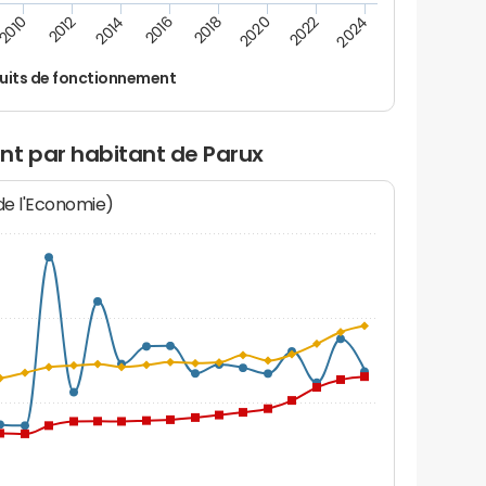
2016
2018
2010
2020
2012
2022
2014
2024
uits de fonctionnement
nt par habitant de Parux
 de l'Economie)