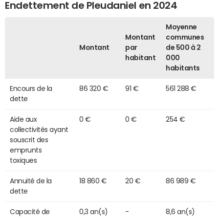
Endettement de Pleudaniel en 2024
Moyenne
Montant
communes
Montant
par
de 500 à 2
habitant
000
habitants
Encours de la
86 320 €
91 €
561 288 €
dette
Aide aux
0 €
0 €
254 €
collectivités ayant
souscrit des
emprunts
toxiques
Annuité de la
18 860 €
20 €
86 989 €
dette
Capacité de
0,3 an(s)
-
8,6 an(s)