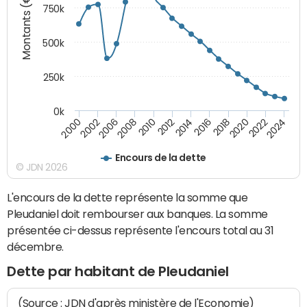
Montants (€)
750k
500k
250k
0k
2016
2014
2012
2010
2008
2006
2002
2000
2024
2022
2020
2018
Encours de la dette
© JDN 2026
L'encours de la dette représente la somme que
Pleudaniel doit rembourser aux banques. La somme
présentée ci-dessus représente l'encours total au 31
décembre.
Dette par habitant de Pleudaniel
(Source : JDN d'après ministère de l'Economie)