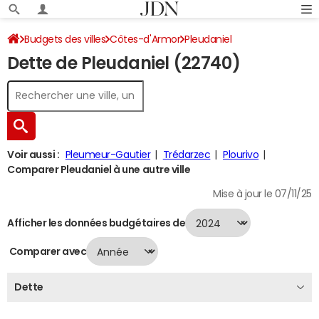
Budgets des villes
Côtes-d'Armor
Pleudaniel
Dette de Pleudaniel (22740)
Dette au 31/12/2024
Voir aussi :
Pleumeur-Gautier
Trédarzec
Plourivo
Comparer Pleudaniel à une autre ville
Mise à jour le 07/11/25
Afficher les données budgétaires de
Comparer avec
Dette