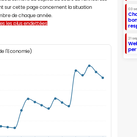
t sur cette page concernent la situation
03 s
Cha
embre de chaque année.
bon
lles les plus endettées
res
21 se
Web
per
 de l'Economie)