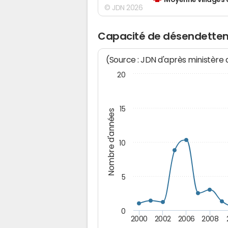
Moyenne villages 
© JDN 2026
Capacité de désendette
(Source : JDN d'après ministère
20
15
Nombre d'années
10
5
0
2000
2002
2006
2008