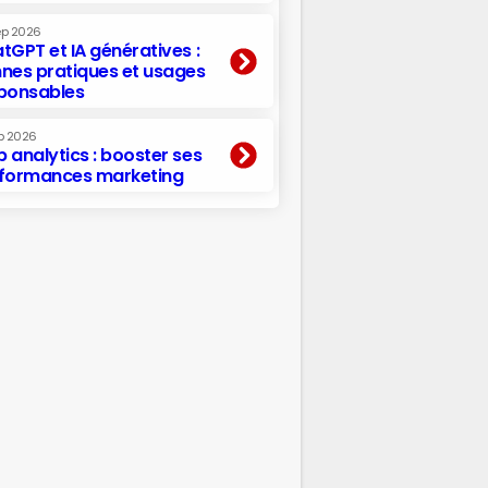
ep 2026
tGPT et IA génératives :
nes pratiques et usages
ponsables
p 2026
 analytics : booster ses
formances marketing