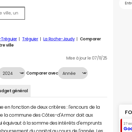
-Tréguier
Tréguier
La Roche-Jaudy
Comparer
e ville
Mise à jour le 07/11/25
Comparer avec
udget général
 en fonction de deux critères : l'encours de la
FO
ue la commune des Côtes-d'Armor doit aux
 qui équivaut à la somme des intérêts d'emprunts
27 a
Goo
boursement du capital au cours de l'année. Les