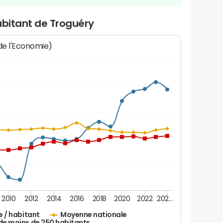
abitant de Troguéry
 de l'Economie)
2010
2012
2014
2016
2018
2020
2022
202…
e / habitant
Moyenne nationale