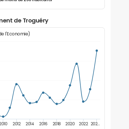
de moins de 250 habitants
ment de Troguéry
 de l'Economie)
2010
2012
2014
2016
2018
2020
2022
202…