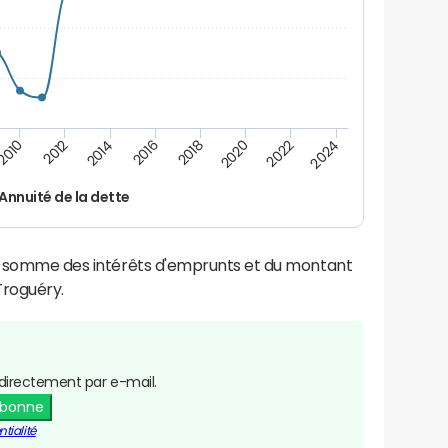
2016
2014
2012
2010
2024
2022
2020
2018
Annuité de la dette
la somme des intérêts d'emprunts et du montant
roguéry.
directement par e-mail.
abonne
tialité