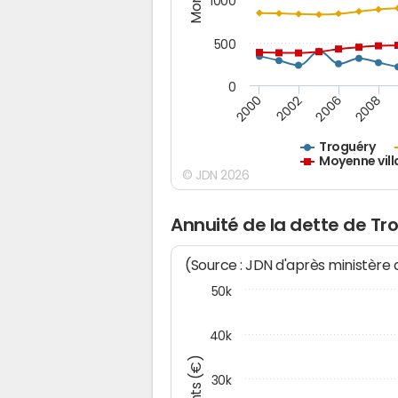
1000
500
0
2000
2002
2006
2008
Troguéry
Moyenne vill
© JDN 2026
Annuité de la dette de Tr
(Source : JDN d'après ministère
50k
40k
30k