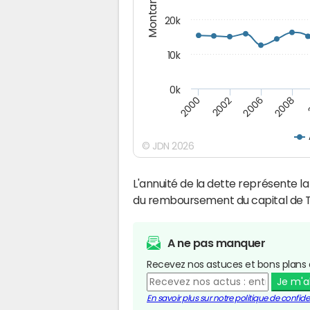
Montants (€)
20k
10k
0k
2008
2006
2002
2000
© JDN 2026
L'annuité de la dette représente 
du remboursement du capital de T
A ne pas manquer
Recevez nos astuces et bons plans 
Je m'
En savoir plus sur notre politique de confiden