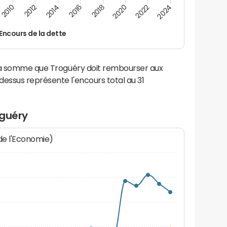
2014
2024
2012
2022
2010
2020
2018
2016
Encours de la dette
 la somme que Troguéry doit rembourser aux
ssus représente l'encours total au 31
oguéry
 de l'Economie)