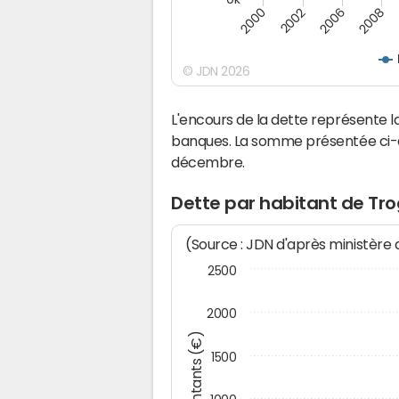
2000
2008
2006
2002
© JDN 2026
L'encours de la dette représente
banques. La somme présentée ci-de
décembre.
Dette par habitant de Tr
(Source : JDN d'après ministère
2500
2000
Montants (€)
1500