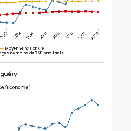
2010
2012
2014
2016
2018
2020
2022
2024
Moyenne nationale
ages de moins de 250 habitants
oguéry
 de l'Economie)