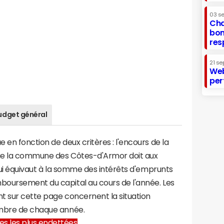
03 s
Cha
bon
res
21 se
Web
per
udget général
 en fonction de deux critères : l'encours de la
ue la commune des Côtes-d'Armor doit aux
 qui équivaut à la somme des intérêts d'emprunts
oursement du capital au cours de l'année. Les
t sur cette page concernent la situation
embre de chaque année.
lles les plus endettées