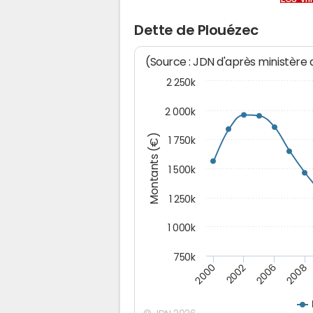
Dette de Plouézec
(Source : JDN d'après ministère
2 250k
2 000k
Montants (€)
1 750k
1 500k
1 250k
1 000k
750k
2000
2002
2006
2008