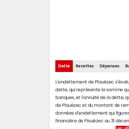
Dette
Recettes
Dépenses
B
L'endettement de Plouézec s'évalue
dette, qui représente la somme q
banques, et l'annuité de la dette,
de Plouézec et du montant de remb
données d'endettement qui figuren
financière de Plouézec au 31 déc
Les vi