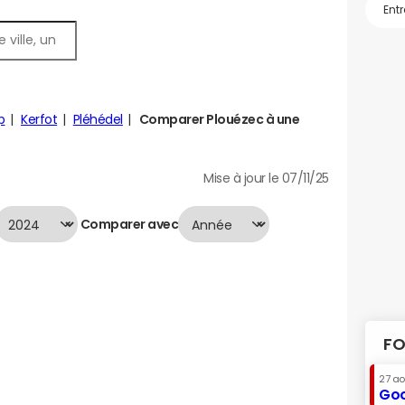
p
Kerfot
Pléhédel
Comparer Plouézec à une
Mise à jour le 07/11/25
Comparer avec
FO
27 a
Goo