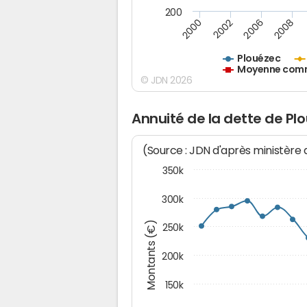
200
2000
2002
2006
2008
Plouézec
Moyenne commu
© JDN 2026
Annuité de la dette de Pl
(Source : JDN d'après ministère
350k
300k
Montants (€)
250k
200k
150k