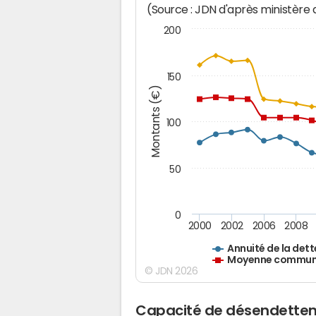
(Source : JDN d'après ministère
200
150
Montants (€)
100
50
0
2000
2002
2006
2008
Annuité de la dett
Moyenne communes
© JDN 2026
Capacité de désendettem