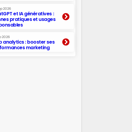
ep 2026
tGPT et IA génératives :
nes pratiques et usages
ponsables
p 2026
 analytics : booster ses
formances marketing