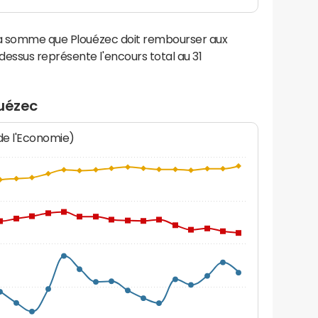
 la somme que Plouézec doit rembourser aux
ssus représente l'encours total au 31
ouézec
 de l'Economie)