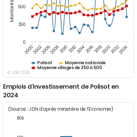
Montants (€)
500
250
0
2018
2002
2022
2008
2012
2016
2000
2020
2006
2024
2010
2014
Polisot
Moyenne nationale
Moyenne villages de 250 à 500
© JDN 2026
Emplois d'investissement de Polisot en
2024
(Source : JDN d'après ministère de l'Economie)
80k