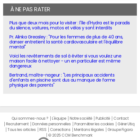
À NE PAS RATER
Plus que deux mois pour la visiter : l'île d'Hydra est le paradis
du silence, voitures, motos et vélos y sont interdits
Pr. Alinka Greasley : "Pour les femmes de plus de 40 ans,
danser entretient la santé cardiovasculaire et l'équilibre
mental"
Voici les revêtements de sol à éviter si vous voulez une
maison facile à nettoyer - un en particulier est même
dangereux
Bertrand, maître-nageur : "Les principaux accidents
d'enfants en piscine sont dus au manque de forme
physique des parents"
Qui sommes-nous ?
L'équipe
Notre société
Publicité
Contact
Recrutement
Données personnelles
Paramétrer les cookies
Gérer Utiq
Tous les articles
RSS
Corrections
Mentions légales
Groupe Figaro
© 2025 CCM Benchmark