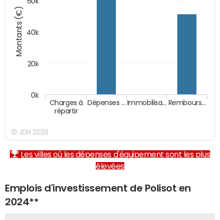
60k
Montants (€)
40k
20k
0k
Charges à
Dépenses …
Immobilisa…
Rembours…
répartir
© JDN 2026
Les villes où les dépenses d'équipement sont les plus
élevées
Emplois d'investissement de Polisot en
2024**