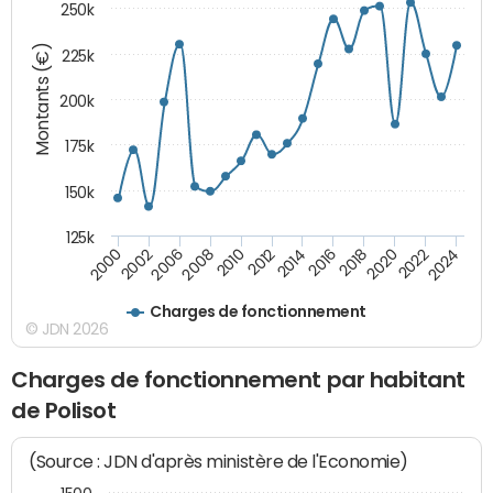
250k
Montants (€)
225k
200k
175k
150k
125k
2008
2022
2002
2018
2014
2010
2024
2006
2020
2000
2016
2012
Charges de fonctionnement
© JDN 2026
Charges de fonctionnement par habitant
de Polisot
(Source : JDN d'après ministère de l'Economie)