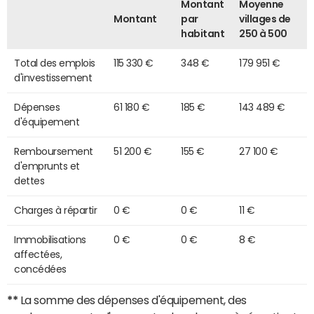
Montant
Moyenne
Montant
par
villages de
habitant
250 à 500
Total des emplois
115 330 €
348 €
179 951 €
d'investissement
Dépenses
61 180 €
185 €
143 489 €
d'équipement
Remboursement
51 200 €
155 €
27 100 €
d'emprunts et
dettes
Charges à répartir
0 €
0 €
11 €
Immobilisations
0 €
0 €
8 €
affectées,
concédées
**
La somme des dépenses d'équipement, des