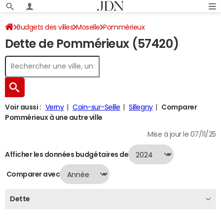
Budgets des villes
Moselle
Pommérieux
Dette de Pommérieux (57420)
Dette au 31/12/2024
Voir aussi :
Verny
Coin-sur-Seille
Sillegny
Comparer
Pommérieux à une autre ville
Mise à jour le 07/11/25
Afficher les données budgétaires de
Comparer avec
Dette