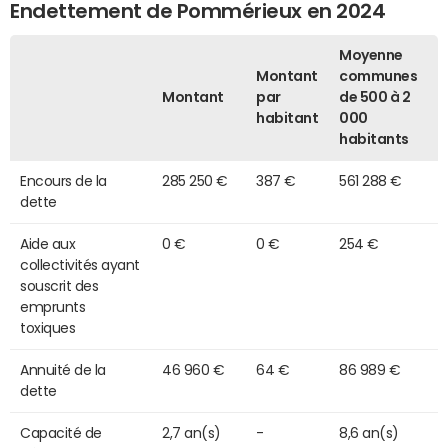
Endettement de Pommérieux en 2024
Moyenne
Montant
communes
Montant
par
de 500 à 2
habitant
000
habitants
Encours de la
285 250 €
387 €
561 288 €
dette
Aide aux
0 €
0 €
254 €
collectivités ayant
souscrit des
emprunts
toxiques
Annuité de la
46 960 €
64 €
86 989 €
dette
Capacité de
2,7 an(s)
-
8,6 an(s)