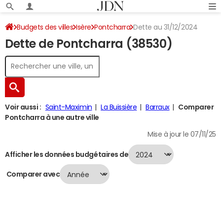
Budgets des villes
Isère
Pontcharra
Dette au 31/12/2024
Dette de Pontcharra (38530)
Voir aussi :
Saint-Maximin
La Buissière
Barraux
Comparer
Pontcharra à une autre ville
Mise à jour le 07/11/25
Afficher les données budgétaires de
Comparer avec