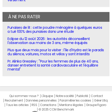
À NE PAS RATER
Punaises de lit : cette poudre ménagère à quelques euros
a tué 100% des punaises dans une étude
Eclipse du 12 août 2026 : les autorités déconseillent
l'observation aux moins de 3 ans, même équipés
Plus que deux mois pour la visiter : l'île d'Hydra est le paradis
du silence, voitures, motos et vélos y sont interdits
Pr. Alinka Greasley : "Pour les femmes de plus de 40 ans,
danser entretient la santé cardiovasculaire et l'équilibre
mental"
Qui sommes-nous ?
L'équipe
Notre société
Publicité
Contact
Recrutement
Données personnelles
Paramétrer les cookies
Gérer Utiq
Tous les articles
RSS
Corrections
Mentions légales
Groupe Figaro
© 2025 CCM Benchmark