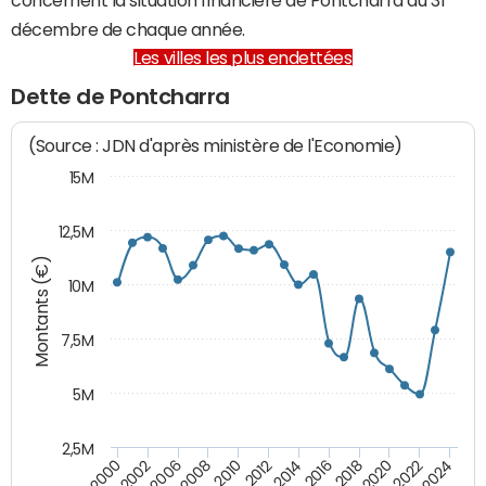
décembre de chaque année.
Les villes les plus endettées
Dette de Pontcharra
(Source : JDN d'après ministère de l'Economie)
15M
12,5M
Montants (€)
10M
7,5M
5M
2,5M
2008
2022
2006
2020
2002
2018
2000
2016
2014
2012
2010
2024