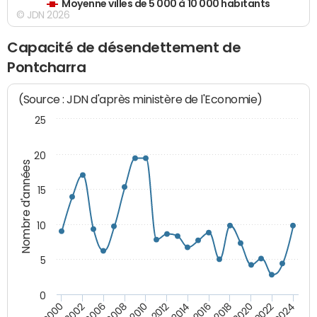
Moyenne villes de 5 000 à 10 000 habitants
© JDN 2026
Capacité de désendettement de
Pontcharra
(Source : JDN d'après ministère de l'Economie)
25
20
Nombre d'années
15
10
5
0
2000
2022
2016
2010
2002
2024
2018
2012
2006
2020
2014
2008