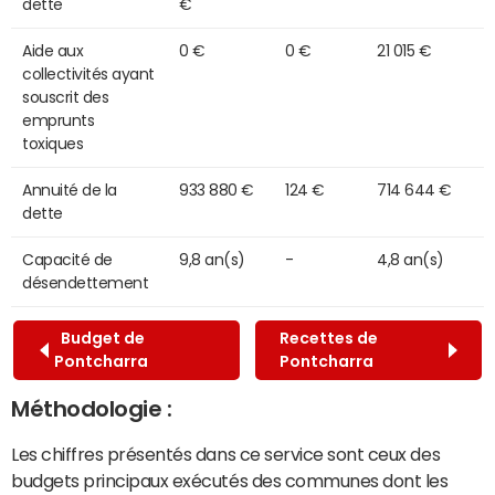
dette
€
Aide aux
0 €
0 €
21 015 €
collectivités ayant
souscrit des
emprunts
toxiques
Annuité de la
933 880 €
124 €
714 644 €
dette
Capacité de
9,8 an(s)
-
4,8 an(s)
désendettement
Budget de
Recettes de
Pontcharra
Pontcharra
Méthodologie :
Les chiffres présentés dans ce service sont ceux des
budgets principaux exécutés des communes dont les