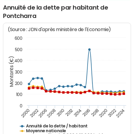
Annuité de la dette par habitant de
Pontcharra
(Source : JDN d'après ministère de l'Economie)
600
500
Montants (€)
400
300
200
100
0
2014
2008
2000
2024
2018
2012
2006
2022
2016
2010
2002
2020
Annuité de la dette / habitant
Moyenne nationale