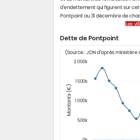
d'endettement qui figurent sur cet
Pontpoint au 31 décembre de cha
Les vi
Dette de Pontpoint
(Source : JDN d'après ministère
2 000k
1 500k
Montants (€)
1 000k
500k
0k