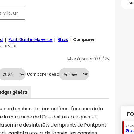
al
Pont-Sainte-Maxence
Rhuis
Comparer
tre ville
Mise à jour le 07/11/25
Comparer avec
udget général
 en fonction de deux critères : l'encours de la
FO
e la commune de l'Oise doit aux banques, et
t à la somme des intérêts d'emprunts de Pontpoint
27 a
Goo
u capital au cours de l'année. Les données