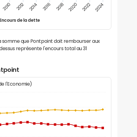
2012
2024
2014
2016
2018
2020
2010
2022
Encours de la dette
 la somme que Pontpoint doit rembourser aux
ssus représente l'encours total au 31
ntpoint
 de l'Economie)