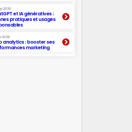
ep 2026
tGPT et IA génératives :
nes pratiques et usages
ponsables
p 2026
 analytics : booster ses
formances marketing