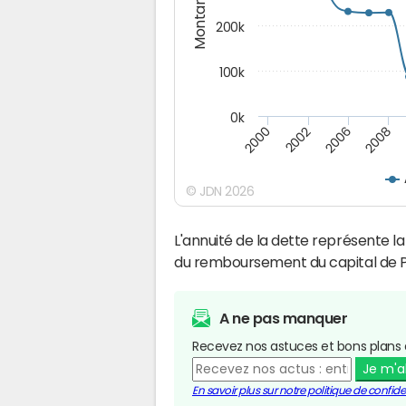
Montants (€)
200k
100k
0k
2000
2008
2006
2002
© JDN 2026
L'annuité de la dette représente 
du remboursement du capital de P
A ne pas manquer
Recevez nos astuces et bons plans 
Je m'
En savoir plus sur notre politique de confiden