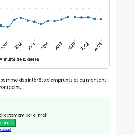
2014
2024
2012
2022
2010
2020
2018
2016
Annuité de la dette
la somme des intérêts d'emprunts et du montant
ontpoint.
directement par e-mail.
abonne
tialité