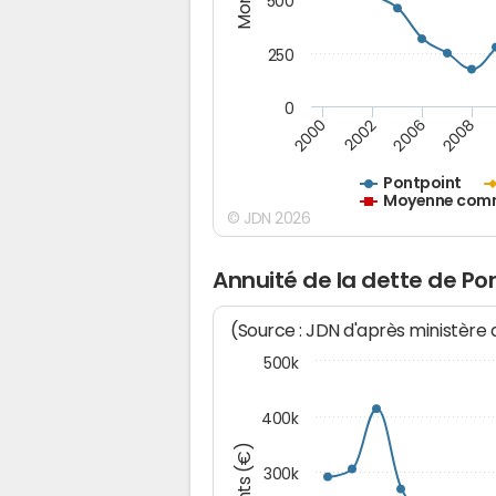
500
250
0
2000
2002
2006
2008
Pontpoint
Moyenne commu
© JDN 2026
Annuité de la dette de Po
(Source : JDN d'après ministère
500k
400k
300k