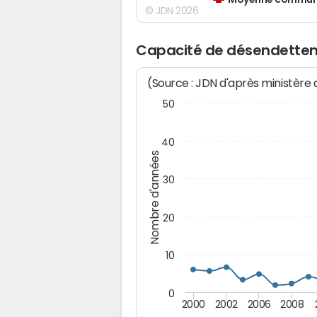
Moyenne communes
© JDN 2026
Capacité de désendettem
(Source : JDN d'après ministère
50
40
Nombre d'années
30
20
10
0
2000
2002
2006
2008