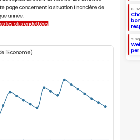
te page concernent la situation financière de
03 s
Cha
que année.
bon
lles les plus endettées
res
21 se
Web
per
 de l'Economie)