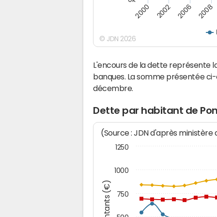
2000
2002
2006
2008
© JDN 2026
L'encours de la dette représente
banques. La somme présentée ci-de
décembre.
Dette par habitant de Po
(Source : JDN d'après ministère
1250
1000
Montants (€)
750