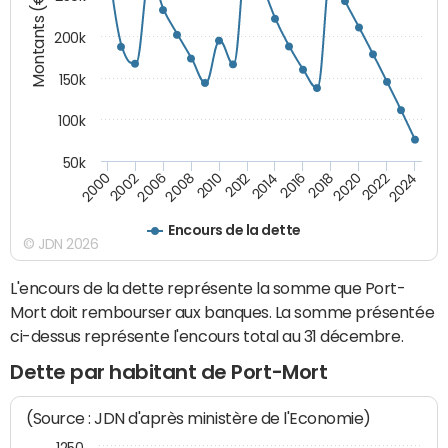
Montants (€)
200k
150k
100k
50k
2008
2022
2002
2018
2014
2010
2024
2006
2020
2000
2016
2012
Encours de la dette
© JDN 2026
L'encours de la dette représente la somme que Port-
Mort doit rembourser aux banques. La somme présentée
ci-dessus représente l'encours total au 31 décembre.
Dette par habitant de Port-Mort
(Source : JDN d'après ministère de l'Economie)
1250