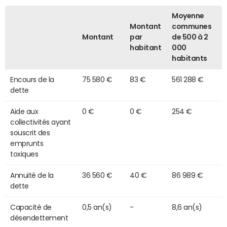
Moyenne
Montant
communes
Montant
par
de 500 à 2
habitant
000
habitants
Encours de la
75 580 €
83 €
561 288 €
dette
Aide aux
0 €
0 €
254 €
collectivités ayant
souscrit des
emprunts
toxiques
Annuité de la
36 560 €
40 €
86 989 €
dette
Capacité de
0,5 an(s)
-
8,6 an(s)
désendettement