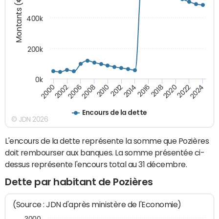
Montants (€)
400k
200k
0k
2000
2022
2016
2010
2002
2024
2018
2012
2006
2020
2014
2008
Encours de la dette
© JDN 2026
L'encours de la dette représente la somme que Pozières
doit rembourser aux banques. La somme présentée ci-
dessus représente l'encours total au 31 décembre.
Dette par habitant de Pozières
(Source : JDN d'après ministère de l'Economie)
3000