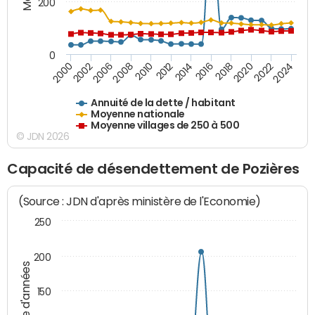
200
0
2020
2010
2016
2006
2022
2012
2000
2018
2008
2024
2014
2002
Annuité de la dette / habitant
Moyenne nationale
Moyenne villages de 250 à 500
© JDN 2026
Capacité de désendettement de Pozières
(Source : JDN d'après ministère de l'Economie)
250
200
Nombre d'années
150