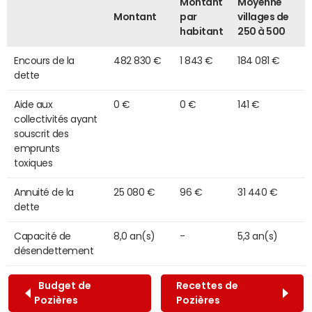
Montant
Moyenne
Montant
par
villages de
habitant
250 à 500
Encours de la
482 830 €
1 843 €
184 081 €
dette
Aide aux
0 €
0 €
141 €
collectivités ayant
souscrit des
emprunts
toxiques
Annuité de la
25 080 €
96 €
31 440 €
dette
Capacité de
8,0 an(s)
-
5,3 an(s)
désendettement
Budget de
Recettes de
Pozières
Pozières