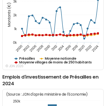
3k
Montants (€)
2k
1k
0k
2016
2014
2012
2010
2008
2006
2002
2000
2024
2022
2020
2018
Présailles
Moyenne nationale
Moyenne villages de moins de 250 habitants
© JDN 2026
Emplois d'investissement de Présailles en
2024
(Source : JDN d'après ministère de l'Economie)
250k