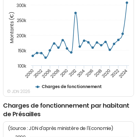
300k
Montants (€)
250k
200k
150k
100k
2008
2022
2002
2018
2014
2010
2024
2006
2020
2000
2016
2012
Charges de fonctionnement
© JDN 2026
Charges de fonctionnement par habitant
de Présailles
(Source : JDN d'après ministère de l'Economie)