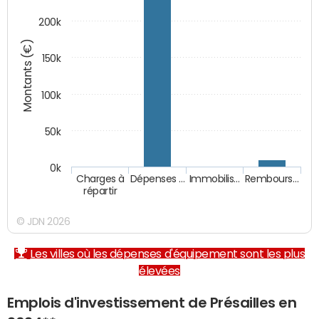
200k
Montants (€)
150k
100k
50k
0k
Charges à
Dépenses …
Immobilis…
Rembours…
répartir
© JDN 2026
Les villes où les dépenses d'équipement sont les plus
élevées
Emplois d'investissement de Présailles en