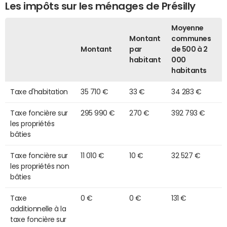
Les impôts sur les ménages de Présilly
Moyenne
Montant
communes
Montant
par
de 500 à 2
habitant
000
habitants
Taxe d'habitation
35 710 €
33 €
34 283 €
Taxe foncière sur
295 990 €
270 €
392 793 €
les propriétés
bâties
Taxe foncière sur
11 010 €
10 €
32 527 €
les propriétés non
bâties
Taxe
0 €
0 €
131 €
additionnelle à la
taxe foncière sur