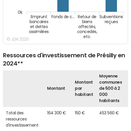
0k
Emprunt
Fonds de c…
Retour de
Subventions
bancaires
biens
reçues
et dettes
affectés,
assimilées
concedés,
etc.
© JDN 2026
Ressources d'investissement de Présilly en
2024**
Moyenne
Montant
communes
Montant
par
de 500 à 2
habitant
000
habitants
Total des
164 300 €
150 €
453 560 €
ressources
d'investissement