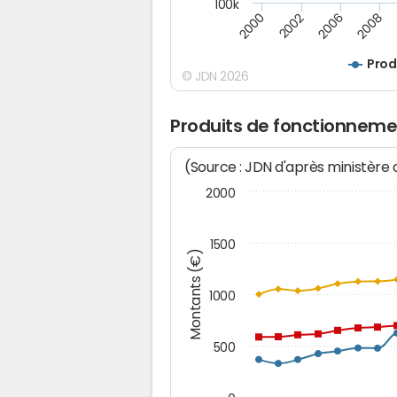
100k
2000
2008
2006
2002
Prod
© JDN 2026
Produits de fonctionneme
(Source : JDN d'après ministère
2000
1500
Montants (€)
1000
500