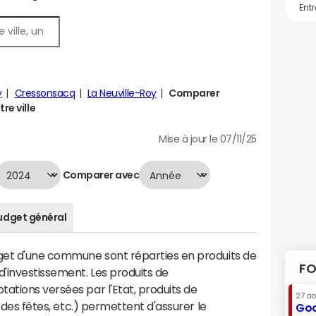
y
Cressonsacq
La Neuville-Roy
Comparer
re ville
Mise à jour le 07/11/25
Comparer avec
udget général
dget d'une commune sont réparties en produits de
FO
'investissement. Les produits de
ations versées par l'Etat, produits de
27 a
s des fêtes, etc.) permettent d'assurer le
Goo