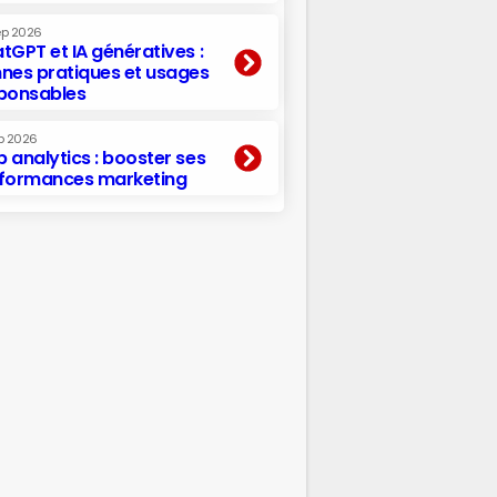
ep 2026
tGPT et IA génératives :
nes pratiques et usages
ponsables
p 2026
 analytics : booster ses
formances marketing