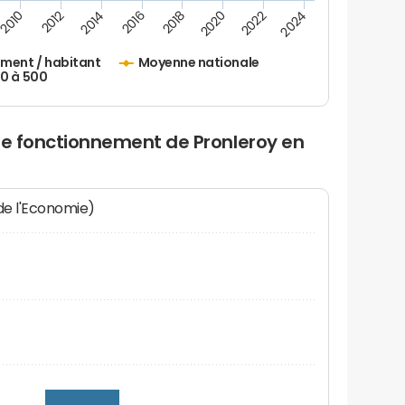
2010
2012
2014
2016
2018
2020
2022
2024
ement / habitant
Moyenne nationale
50 à 500
de fonctionnement de Pronleroy en
 de l'Economie)