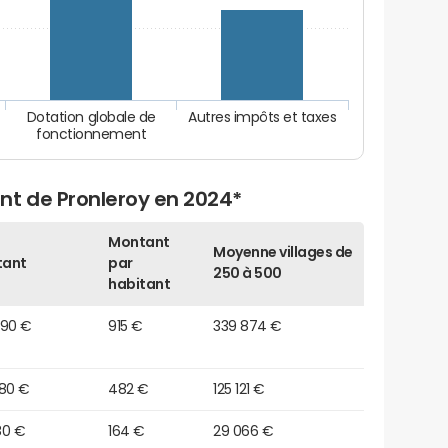
Dotation globale de
Autres impôts et taxes
fonctionnement
nt de Pronleroy en 2024*
Montant
Moyenne villages de
tant
par
250 à 500
habitant
290 €
915 €
339 874 €
580 €
482 €
125 121 €
80 €
164 €
29 066 €