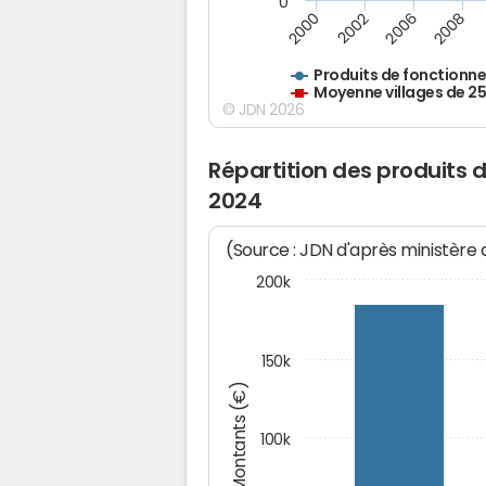
0
2000
2002
2006
2008
Produits de fonctionn
Moyenne villages de 2
© JDN 2026
Répartition des produits 
2024
(Source : JDN d'après ministère
200k
150k
Montants (€)
100k