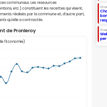
ices communaux. Les ressources
03 s
ions, etc.) constituent les recettes qui visent,
Cha
sements réalisés par la commune et, d'autre part,
bon
ts qu'elle a contractés.
res
nt de Pronleroy
21 se
Web
per
 de l'Economie)