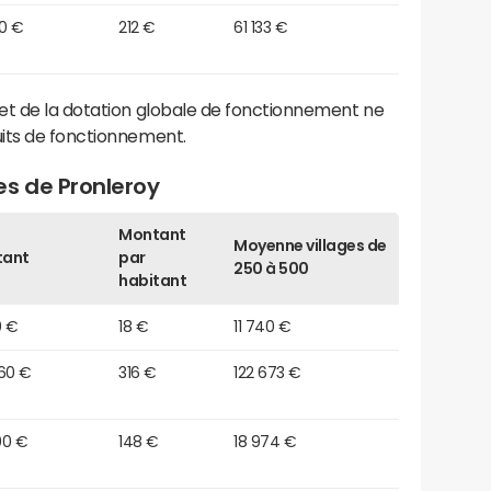
40 €
212 €
61 133 €
et de la dotation globale de fonctionnement ne
its de fonctionnement.
es de Pronleroy
Montant
Moyenne villages de
tant
par
250 à 500
habitant
0 €
18 €
11 740 €
960 €
316 €
122 673 €
00 €
148 €
18 974 €