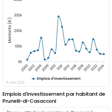
300k
Montants (€)
200k
100k
0k
2000
2022
2016
2010
2002
2024
2018
2012
2006
2020
2014
2008
Emplois d'investissement
© JDN 2026
Emplois d'investissement par habitant de
Prunelli-di-Casacconi