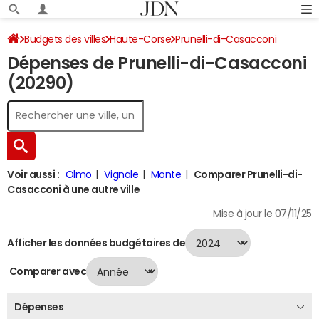
Budgets des villes
Haute-Corse
Prunelli-di-Casacconi
Dépenses de Prunelli-di-Casacconi
Dépenses 2024
(20290)
Voir aussi :
Olmo
Vignale
Monte
Comparer Prunelli-di-
Casacconi à une autre ville
Mise à jour le 07/11/25
Afficher les données budgétaires de
Comparer avec
Dépenses