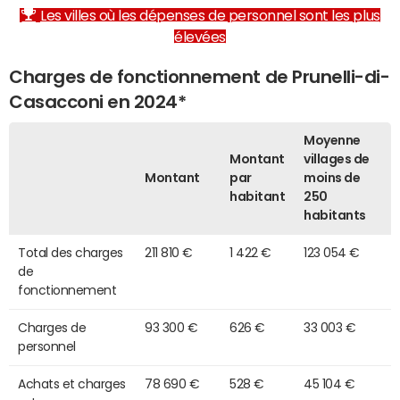
Les villes où les dépenses de personnel sont les plus
élevées
Charges de fonctionnement de Prunelli-di-
Casacconi en 2024*
Moyenne
Montant
villages de
Montant
par
moins de
habitant
250
habitants
Total des charges
211 810 €
1 422 €
123 054 €
de
fonctionnement
Charges de
93 300 €
626 €
33 003 €
personnel
Achats et charges
78 690 €
528 €
45 104 €