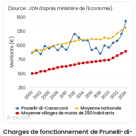
(Source : JDN d'après ministère de l'Economie)
1500
1250
Montants (€)
1000
750
500
250
2018
2002
2022
2008
2012
2016
2000
2020
2006
2024
2010
2014
Prunelli-di-Casacconi
Moyenne nationale
Moyenne villages de moins de 250 habitants
© JDN 2026
Charges de fonctionnement de Prunelli-di-