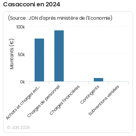
Casacconi en 2024
(Source : JDN d'après ministère de l'Economie)
100k
Montants (€)
50k
0k
Achats et charges ext…
Charges de personnel
Charges financières
Contingents
Subventions versées
© JDN 2026