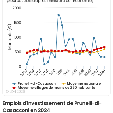
(Source : JDN d'après ministère de l'Economie)
2000
1500
Montants (€)
1000
500
0
2018
2002
2022
2008
2012
2016
2000
2020
2006
2024
2010
2014
Prunelli-di-Casacconi
Moyenne nationale
Moyenne villages de moins de 250 habitants
© JDN 2026
Emplois d'investissement de Prunelli-di-
Casacconi en 2024