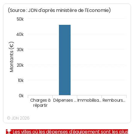
(Source : JDN d'après ministère de l'Economie)
50k
40k
Montants (€)
30k
20k
10k
0k
Charges à
Dépenses …
Immobilisa…
Rembours…
répartir
© JDN 2026
Les villes où les dépenses d'équipement sont les plus