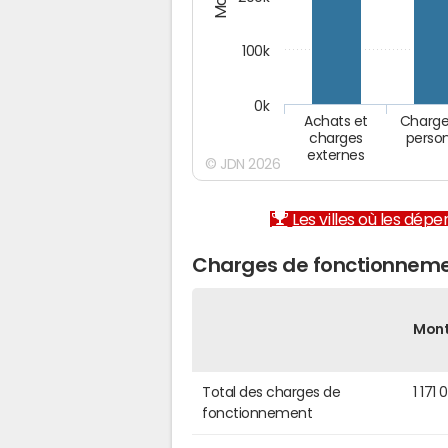
100k
0k
Achats et
Charge
charges
perso
externes
© JDN 2026
Les villes où les dép
Charges de fonctionneme
Mon
Total des charges de
1 171 
fonctionnement