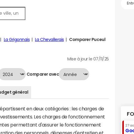
La Grigonnais
La Chevallerais
Comparer Puceul
Mise à jour le 07/11/25
Comparer avec
udget général
artissent en deux catégories : les charges de
FO
investissements. Les charges de fonctionnement
tes permettant d'assurer le fonctionnement
27 a
Goo
tion des personnels, dépenses d'entretien et