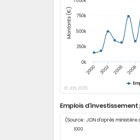
1 000k
Montants (€)
750k
500k
250k
0k
2008
2002
2006
2000
Emp
© JDN 2026
Emplois d'investissement 
(Source : JDN d'après ministère
1000