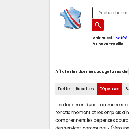
Voir aussi :
Saffré
à une autre ville
Afficher les données budgétaires de
Dette
Recettes
Dépenses
B
Les dépenses d'une commune se rép
fonctionnement et les emplois d'
comprennent les dépenses couran
des services communaux (rémunéra