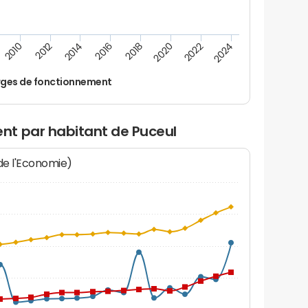
2022
2018
2014
2010
2024
2020
2016
2012
ges de fonctionnement
nt par habitant de Puceul
 de l'Economie)