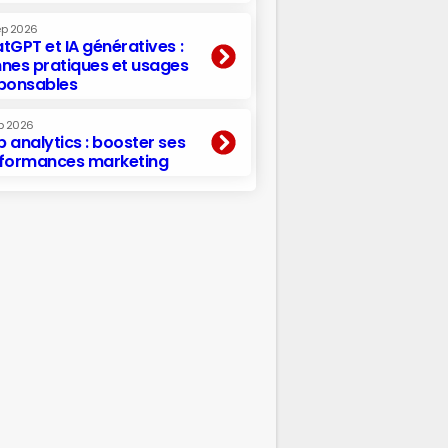
ep 2026
tGPT et IA génératives :
nes pratiques et usages
ponsables
p 2026
 analytics : booster ses
formances marketing