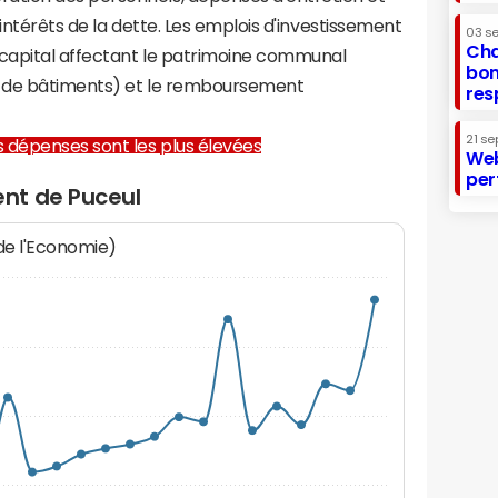
 intérêts de la dette. Les emplois d'investissement
03 s
Cha
capital affectant le patrimoine communal
bon
on de bâtiments) et le remboursement
res
21 se
les dépenses sont les plus élevées
Web
per
nt de Puceul
 de l'Economie)