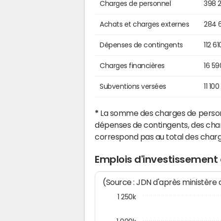
Charges de personnel
398 
Achats et charges externes
284 
Dépenses de contingents
112 6
Charges financières
16 59
Subventions versées
11 100
*
La somme des charges de personn
dépenses de contingents, des char
correspond pas au total des char
Emplois d'investissement
(Source : JDN d'après ministère
1 250k