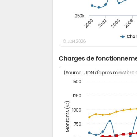
250k
2008
2002
2006
2000
Char
© JDN 2026
Charges de fonctionneme
(Source : JDN d'après ministère
1500
1250
Montants (€)
1000
750