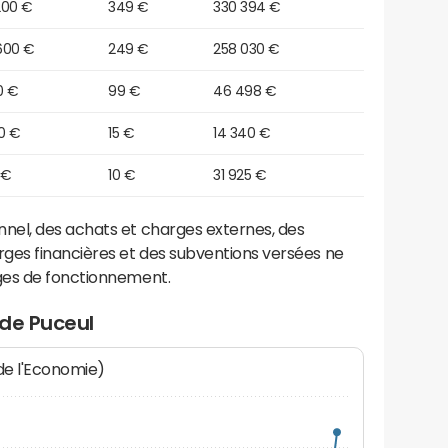
200 €
349 €
330 394 €
600 €
249 €
258 030 €
10 €
99 €
46 498 €
0 €
15 €
14 340 €
 €
10 €
31 925 €
el, des achats et charges externes, des
ges financières et des subventions versées ne
ges de fonctionnement.
 de Puceul
 de l'Economie)