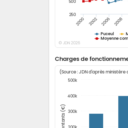
500
250
2000
2002
2006
2008
Puceul
M
Moyenne comm
© JDN 2026
Charges de fonctionneme
(Source : JDN d'après ministère
500k
400k
Montants (€)
300k
200k