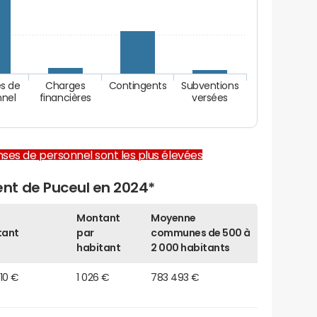
s de
Charges
Contingents
Subventions
nnel
financières
versées
enses de personnel sont les plus élevées
nt de Puceul en 2024*
Montant
Moyenne
tant
par
communes de 500 à
habitant
2 000 habitants
010 €
1 026 €
783 493 €