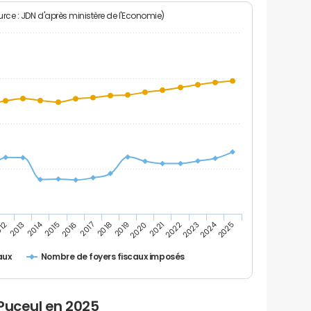
rce : JDN d'après ministère de l'Economie)
2024
2014
2016
2023
2017
2018
2025
012
2019
2013
2020
2021
2015
2022
Nombre de foyers fiscaux imposés
aux
Puceul en 2025