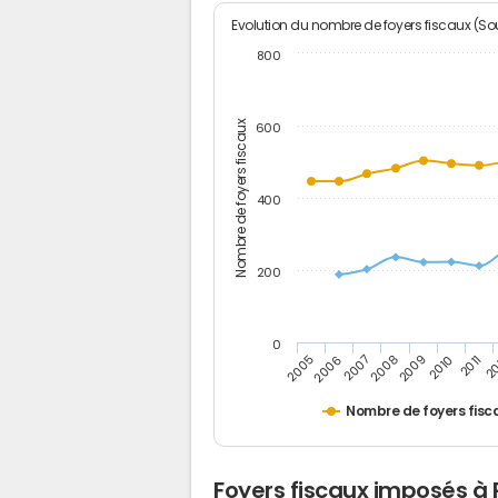
Evolution du nombre de foyers fiscaux (Sou
800
Nombre de foyers fiscaux
600
400
200
0
2009
2010
2011
2005
2
2006
2007
2008
Nombre de foyers fisc
Foyers fiscaux imposés à 