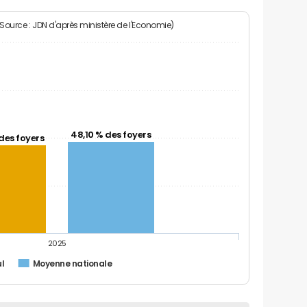
(Source : JDN d'après ministère de l'Economie)
48,10 % des foyers
des foyers
2025
l
Moyenne nationale