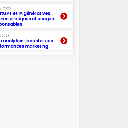
ep 2026
tGPT et IA génératives :
nes pratiques et usages
ponsables
p 2026
 analytics : booster ses
formances marketing