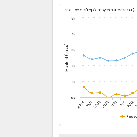
Evolution de l'impôt moyen sur le revenu (
5k
4k
Montant (euros)
3k
2k
1k
0k
2006
2007
2008
2009
2010
2011
2012
2
Puceu