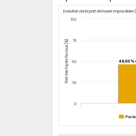
Evolution de la part de foyers imposables 
100
Part des foyers fiscaux (%)
75
46,50 % 
50
25
0
Puceu