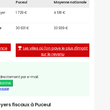
Puceul
Moyenne nationale
oyer
1 729 €
4 516 €
r
30 631 €
33 939 €
rance
Les villes où l'on paye le plus d'impôt
sur le revenu
directement par e-mail.
abonne
tialité
yers fiscaux à Puceul