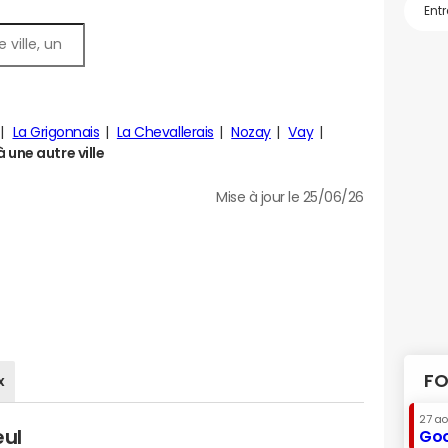
La Grigonnais
La Chevallerais
Nozay
Vay
une autre ville
Mise à jour le 25/06/26
FO
x
27 a
eul
Goo