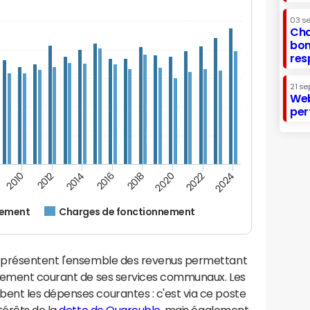
03 s
Cha
bon
res
21 se
Web
per
2012
2024
2014
2016
2018
2020
2010
2022
nement
Charges de fonctionnement
eprésentent l'ensemble des revenus permettant
nnement courant de ses services communaux. Les
nt les dépenses courantes : c'est via ce poste