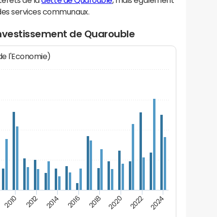
térêts de la
dette de Quarouble
, mais également
des services communaux.
investissement de Quarouble
 de l'Economie)
2012
2024
2014
2016
2018
2020
2010
2022