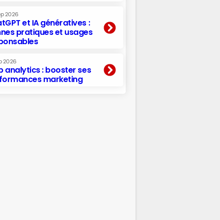
ep 2026
tGPT et IA génératives :
nes pratiques et usages
ponsables
p 2026
 analytics : booster ses
formances marketing