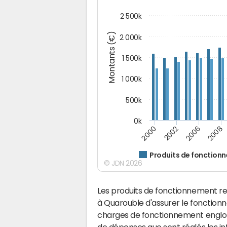
2 500k
Montants (€)
2 000k
1 500k
1 000k
500k
0k
2000
2002
2006
2008
Produits de fonction
© JDN 2026
Les produits de fonctionnement r
à Quarouble d'assurer le fonctio
charges de fonctionnement englobe