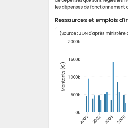
de dépenses que sont réglés les in
les dépenses de fonctionnement 
Ressources et emplois d'
(Source : JDN d'après ministère
2 000k
1 500k
Montants (€)
1 000k
500k
0k
2000
2002
2006
2008