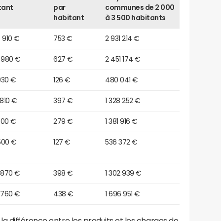
tant
par
communes de 2 000
habitant
à 3 500 habitants
 910 €
753 €
2 931 214 €
 980 €
627 €
2 451 174 €
930 €
126 €
480 041 €
 810 €
397 €
1 328 252 €
300 €
279 €
1 381 916 €
500 €
127 €
536 372 €
 870 €
398 €
1 302 939 €
 760 €
438 €
1 696 951 €
a différence entre les produits et les charges de