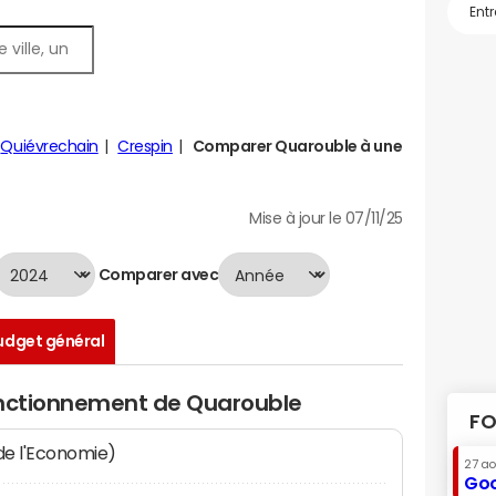
Quiévrechain
Crespin
Comparer Quarouble à une
Mise à jour le 07/11/25
Comparer avec
udget général
onctionnement de Quarouble
FO
 de l'Economie)
27 a
Goo