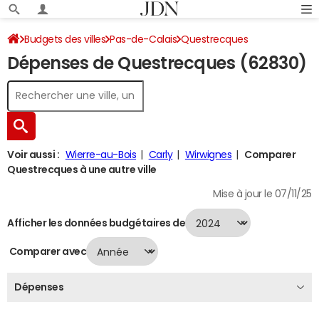
Budgets des villes
Pas-de-Calais
Questrecques
Dépenses de Questrecques (62830)
Dépenses 2024
Voir aussi :
Wierre-au-Bois
Carly
Wirwignes
Comparer
Questrecques à une autre ville
Mise à jour le 07/11/25
Afficher les données budgétaires de
Comparer avec
Dépenses