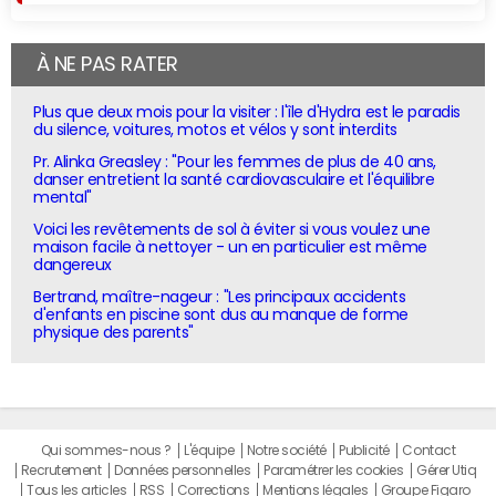
À NE PAS RATER
Plus que deux mois pour la visiter : l'île d'Hydra est le paradis
du silence, voitures, motos et vélos y sont interdits
Pr. Alinka Greasley : "Pour les femmes de plus de 40 ans,
danser entretient la santé cardiovasculaire et l'équilibre
mental"
Voici les revêtements de sol à éviter si vous voulez une
maison facile à nettoyer - un en particulier est même
dangereux
Bertrand, maître-nageur : "Les principaux accidents
d'enfants en piscine sont dus au manque de forme
physique des parents"
Qui sommes-nous ?
L'équipe
Notre société
Publicité
Contact
Recrutement
Données personnelles
Paramétrer les cookies
Gérer Utiq
Tous les articles
RSS
Corrections
Mentions légales
Groupe Figaro