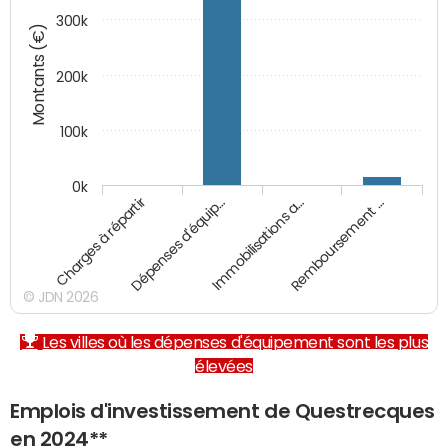
300k
Montants (€)
200k
100k
0k
Charges à répartir
Dépenses d'équip…
Immobilisations a…
Remboursement …
© JDN 2026
Les villes où les dépenses d'équipement sont les plus
élevées
Emplois d'investissement de Questrecques
en 2024**