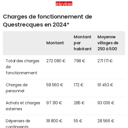
élevées
Charges de fonctionnement de
Questrecques en 2024*
Montant
Moyenne
Montant
par
villages de
habitant
250 à 500
Total des charges
272 080 €
798 €
271 171 €
de
fonctionnement
Charges de
58 560 €
172 €
91 453 €
personnel
Achats et charges
97 310 €
285 €
93 036 €
externes
Dépenses de
18 800 €
55 €
28 566 €
contingents