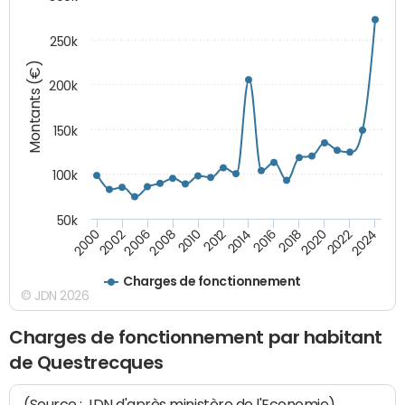
250k
Montants (€)
200k
150k
100k
50k
2008
2022
2002
2018
2014
2010
2024
2006
2020
2000
2016
2012
Charges de fonctionnement
© JDN 2026
Charges de fonctionnement par habitant
de Questrecques
(Source : JDN d'après ministère de l'Economie)