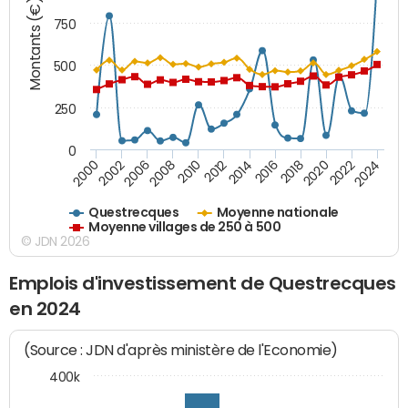
Montants (€)
750
500
250
0
2018
2002
2022
2008
2012
2016
2000
2020
2006
2024
2010
2014
Questrecques
Moyenne nationale
Moyenne villages de 250 à 500
© JDN 2026
Emplois d'investissement de Questrecques
en 2024
(Source : JDN d'après ministère de l'Economie)
400k