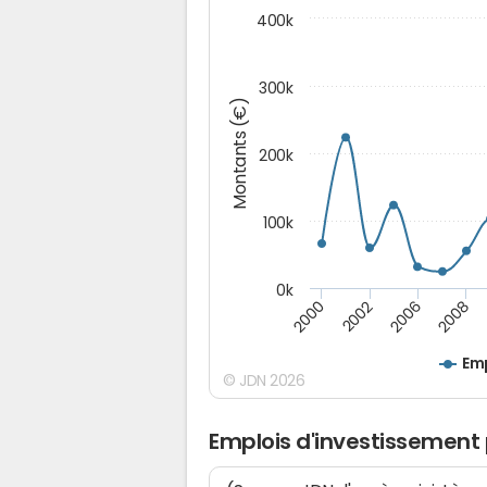
400k
300k
Montants (€)
200k
100k
0k
2000
2008
2006
2002
Emp
© JDN 2026
Emplois d'investissemen