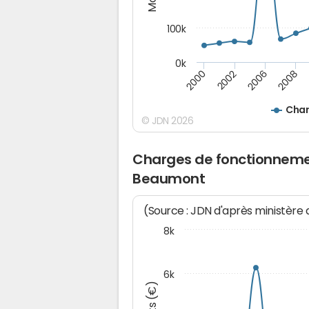
100k
0k
2000
2008
2006
2002
Char
© JDN 2026
Charges de fonctionneme
Beaumont
(Source : JDN d'après ministère
8k
6k