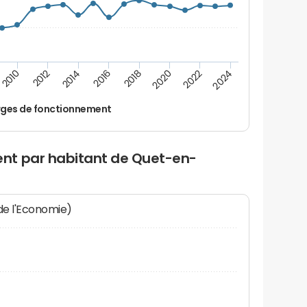
2014
2024
2012
2022
2010
2020
2018
2016
ges de fonctionnement
nt par habitant de Quet-en-
 de l'Economie)