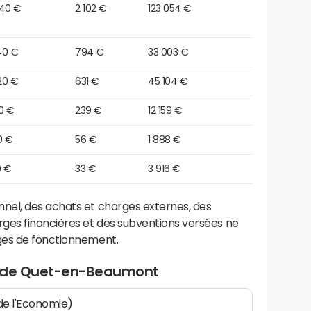
040 €
2 102 €
123 054 €
40 €
794 €
33 003 €
20 €
631 €
45 104 €
0 €
239 €
12 159 €
0 €
56 €
1 888 €
0 €
33 €
3 916 €
el, des achats et charges externes, des
ges financières et des subventions versées ne
ges de fonctionnement.
t de Quet-en-Beaumont
 de l'Economie)