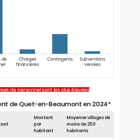
 de
Charges
Contingents
Subventions
nel
financières
versées
enses de personnel sont les plus élevées
ent de Quet-en-Beaumont en 2024*
Montant
Moyenne villages de
tant
par
moins de 250
habitant
habitants