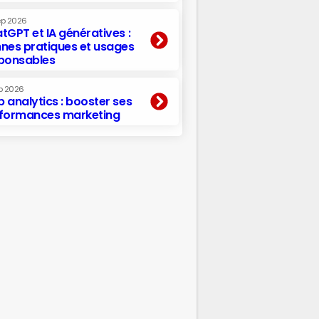
ep 2026
tGPT et IA génératives :
nes pratiques et usages
ponsables
p 2026
 analytics : booster ses
formances marketing