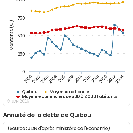
750
Montants (€)
500
250
0
2018
2002
2022
2008
2012
2016
2000
2020
2006
2024
2010
2014
Quibou
Moyenne nationale
Moyenne communes de 500 à 2 000 habitants
© JDN 2026
Annuité de la dette de Quibou
(Source : JDN d'après ministère de l'Economie)