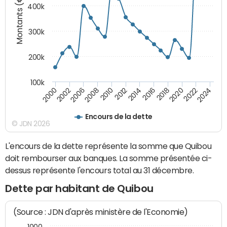
Montants (€)
400k
300k
200k
100k
2000
2022
2016
2010
2002
2024
2018
2012
2006
2020
2014
2008
Encours de la dette
© JDN 2026
L'encours de la dette représente la somme que Quibou
doit rembourser aux banques. La somme présentée ci-
dessus représente l'encours total au 31 décembre.
Dette par habitant de Quibou
(Source : JDN d'après ministère de l'Economie)
1000