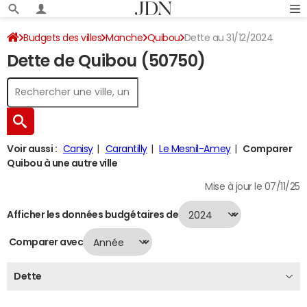
Budgets des villes
Manche
Quibou
Dette au 31/12/2024
Dette de Quibou (50750)
Voir aussi :
Canisy
Carantilly
Le Mesnil-Amey
Comparer
Quibou à une autre ville
Mise à jour le 07/11/25
Afficher les données budgétaires de
Comparer avec
Dette