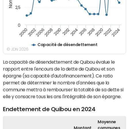
2,5
0
2016
2014
2012
2010
2008
2006
2002
2000
2024
2022
2020
2018
Capacité de désendettement
© JDN 2026
La capacité de désendettement de Quibou évalue le
rapport entre l'encours de la dette de Quibou et son
épargne (sa capacité d'autofinancement). Ce ratio
permet de déterminer le nombre d'années que la
commune mettra à rembourser la totalité de sa dette si
elle y consacre tous les ans l'intégralité de son épargne.
Endettement de Quibou en 2024
Moyenne
Montant
communes