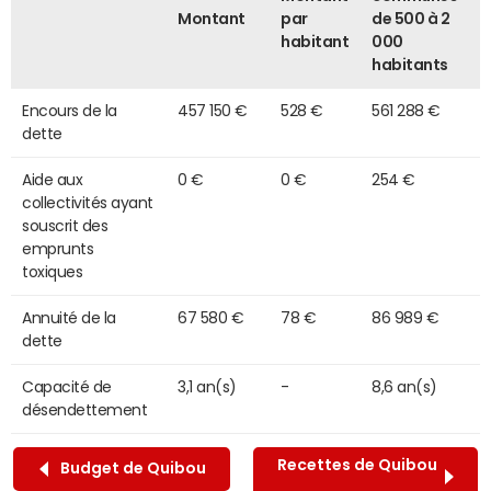
Montant
par
de 500 à 2
habitant
000
habitants
Encours de la
457 150 €
528 €
561 288 €
dette
Aide aux
0 €
0 €
254 €
collectivités ayant
souscrit des
emprunts
toxiques
Annuité de la
67 580 €
78 €
86 989 €
dette
Capacité de
3,1 an(s)
-
8,6 an(s)
désendettement
Recettes de Quibou
Budget de Quibou