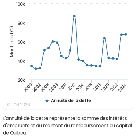
100k
80k
Montants (€)
60k
40k
20k
2024
2002
2010
2016
2022
2000
2008
2014
2020
2006
2012
2018
Annuité de la dette
© JDN 2026
L'annuité de la dette représente la somme des intérêts
d'emprunts et du montant du remboursement du capital
de Quibou.