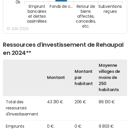
0k
Emprunt
Fonds de c…
Retour de
Subventions
bancaires
biens
reçues
et dettes
affectés,
assimilées
concedés,
etc.
© JDN 2026
Ressources d'investissement de Rehaupal
en 2024**
Moyenne
Montant
villages de
Montant
par
moins de
habitant
250
habitants
Total des
43 310 €
206 €
86 130 €
ressources
d'investissement
Emprunts
0 €
0 €
9 803 €