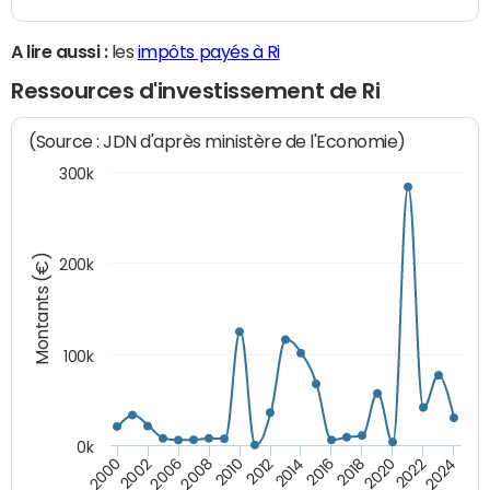
A lire aussi :
les
impôts payés à Ri
Ressources d'investissement de Ri
(Source : JDN d'après ministère de l'Economie)
300k
Montants (€)
200k
100k
0k
2008
2022
2002
2018
2014
2010
2024
2006
2020
2000
2016
2012