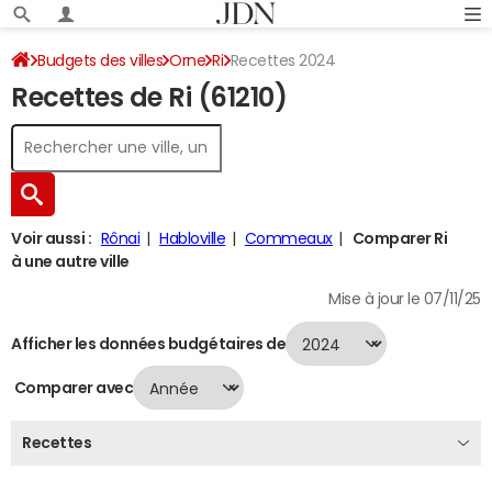
Budgets des villes
Orne
Ri
Recettes 2024
Recettes de Ri (61210)
Voir aussi :
Rônai
Habloville
Commeaux
Comparer Ri
à une autre ville
Mise à jour le 07/11/25
Afficher les données budgétaires de
Comparer avec
Recettes