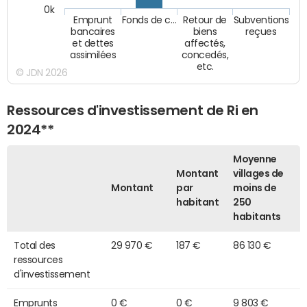
0k
Emprunt
Fonds de c…
Retour de
Subventions
bancaires
biens
reçues
et dettes
affectés,
assimilées
concedés,
etc.
© JDN 2026
Ressources d'investissement de Ri en
2024**
Moyenne
Montant
villages de
Montant
par
moins de
habitant
250
habitants
Total des
29 970 €
187 €
86 130 €
ressources
d'investissement
Emprunts
0 €
0 €
9 803 €