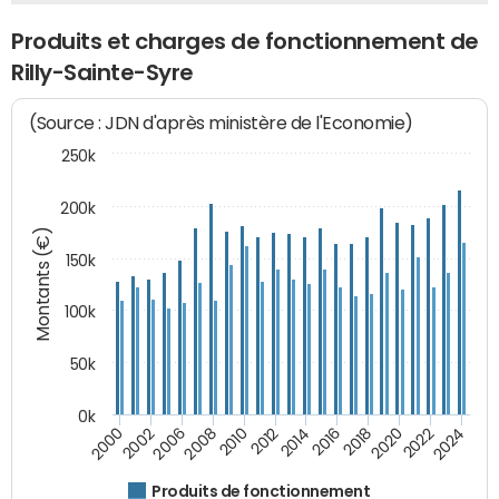
Produits et charges de fonctionnement de
Rilly-Sainte-Syre
(Source : JDN d'après ministère de l'Economie)
250k
200k
Montants (€)
150k
100k
50k
0k
2008
2022
2002
2018
2014
2010
2024
2006
2020
2000
2016
2012
Produits de fonctionnement