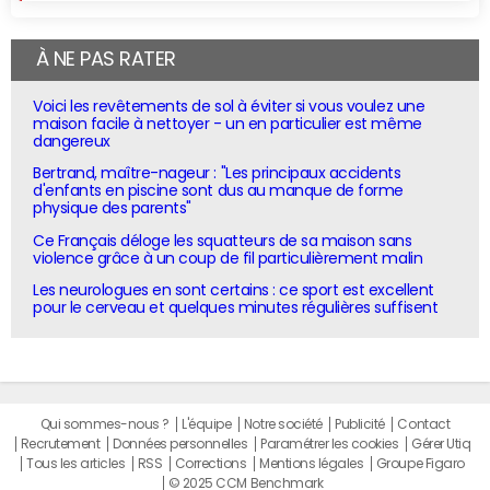
À NE PAS RATER
Voici les revêtements de sol à éviter si vous voulez une
maison facile à nettoyer - un en particulier est même
dangereux
Bertrand, maître-nageur : "Les principaux accidents
d'enfants en piscine sont dus au manque de forme
physique des parents"
Ce Français déloge les squatteurs de sa maison sans
violence grâce à un coup de fil particulièrement malin
Les neurologues en sont certains : ce sport est excellent
pour le cerveau et quelques minutes régulières suffisent
Qui sommes-nous ?
L'équipe
Notre société
Publicité
Contact
Recrutement
Données personnelles
Paramétrer les cookies
Gérer Utiq
Tous les articles
RSS
Corrections
Mentions légales
Groupe Figaro
© 2025 CCM Benchmark