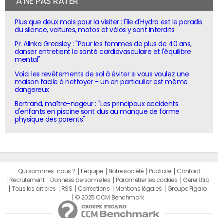
À NE PAS RATER
Plus que deux mois pour la visiter : l'île d'Hydra est le paradis
du silence, voitures, motos et vélos y sont interdits
Pr. Alinka Greasley : "Pour les femmes de plus de 40 ans,
danser entretient la santé cardiovasculaire et l'équilibre
mental"
Voici les revêtements de sol à éviter si vous voulez une
maison facile à nettoyer - un en particulier est même
dangereux
Bertrand, maître-nageur : "Les principaux accidents
d'enfants en piscine sont dus au manque de forme
physique des parents"
Qui sommes-nous ?
L'équipe
Notre société
Publicité
Contact
Recrutement
Données personnelles
Paramétrer les cookies
Gérer Utiq
Tous les articles
RSS
Corrections
Mentions légales
Groupe Figaro
© 2025 CCM Benchmark