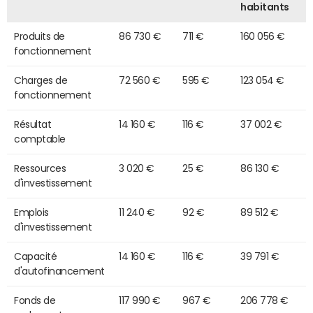
habitants
Produits de
86 730 €
711 €
160 056 €
fonctionnement
Charges de
72 560 €
595 €
123 054 €
fonctionnement
Résultat
14 160 €
116 €
37 002 €
comptable
Ressources
3 020 €
25 €
86 130 €
d'investissement
Emplois
11 240 €
92 €
89 512 €
d'investissement
Capacité
14 160 €
116 €
39 791 €
d'autofinancement
Fonds de
117 990 €
967 €
206 778 €