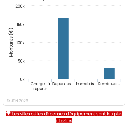
200k
150k
Montants (€)
100k
50k
0k
Charges à
Dépenses …
Immobilis…
Rembours…
répartir
© JDN 2026
Les villes où les dépenses d'équipement sont les plus
élevées