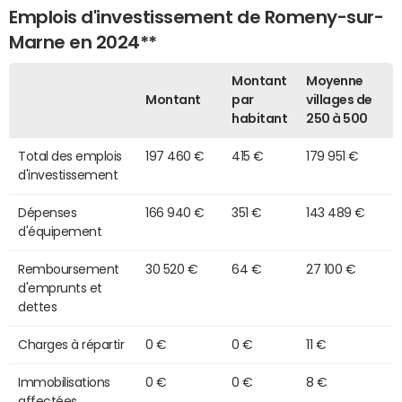
Emplois d'investissement de Romeny-sur-
Marne en 2024**
Montant
Moyenne
Montant
par
villages de
habitant
250 à 500
Total des emplois
197 460 €
415 €
179 951 €
d'investissement
Dépenses
166 940 €
351 €
143 489 €
d'équipement
Remboursement
30 520 €
64 €
27 100 €
d'emprunts et
dettes
Charges à répartir
0 €
0 €
11 €
Immobilisations
0 €
0 €
8 €
affectées,