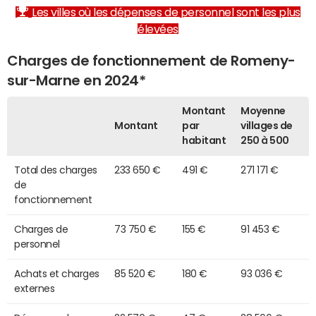
Les villes où les dépenses de personnel sont les plus
élevées
Charges de fonctionnement de Romeny-
sur-Marne en 2024*
Montant
Moyenne
Montant
par
villages de
habitant
250 à 500
Total des charges
233 650 €
491 €
271 171 €
de
fonctionnement
Charges de
73 750 €
155 €
91 453 €
personnel
Achats et charges
85 520 €
180 €
93 036 €
externes