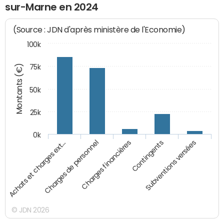
sur-Marne en 2024
(Source : JDN d'après ministère de l'Economie)
100k
Montants (€)
75k
50k
25k
0k
Achats et charges ext…
Charges de personnel
Charges financières
Contingents
Subventions versées
© JDN 2026