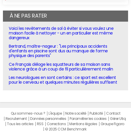
À NE PAS RATER
Voici les revêtements de sol à éviter si vous voulez une
maison facile à nettoyer - un en particulier est même
dangereux
Bertrand, maître-nageur : "Les principaux accidents
d'enfants en piscine sont dus au manque de forme
physique des parents"
Ce Français déloge les squatteurs de sa maison sans
violence grâce à un coup de fil particulièrement malin
Les neurologues en sont certains : ce sport est excellent
pour le cerveau et quelques minutes régulières suffisent
Qui sommes-nous ?
L'équipe
Notre société
Publicité
Contact
Recrutement
Données personnelles
Paramétrer les cookies
Gérer Utiq
Tous les articles
RSS
Corrections
Mentions légales
Groupe Figaro
© 2025 CCM Benchmark