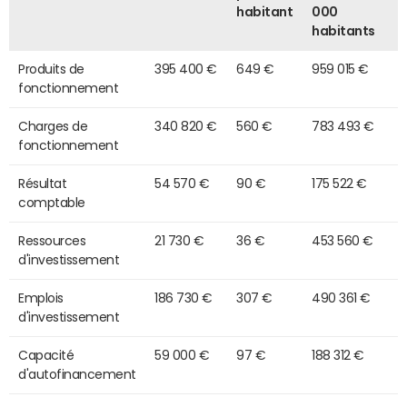
habitant
000
habitants
Produits de
395 400 €
649 €
959 015 €
fonctionnement
Charges de
340 820 €
560 €
783 493 €
fonctionnement
Résultat
54 570 €
90 €
175 522 €
comptable
Ressources
21 730 €
36 €
453 560 €
d'investissement
Emplois
186 730 €
307 €
490 361 €
d'investissement
Capacité
59 000 €
97 €
188 312 €
d'autofinancement