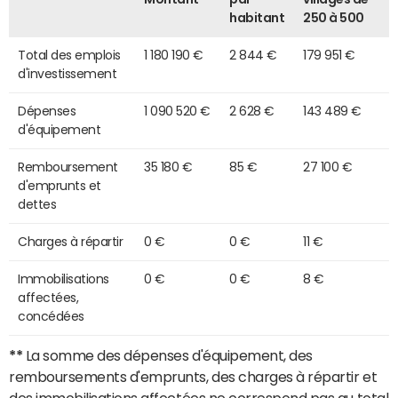
habitant
250 à 500
Total des emplois
1 180 190 €
2 844 €
179 951 €
d'investissement
Dépenses
1 090 520 €
2 628 €
143 489 €
d'équipement
Remboursement
35 180 €
85 €
27 100 €
d'emprunts et
dettes
Charges à répartir
0 €
0 €
11 €
Immobilisations
0 €
0 €
8 €
affectées,
concédées
**
La somme des dépenses d'équipement, des
remboursements d'emprunts, des charges à répartir et
des immobilisations affectées ne correspond pas au total