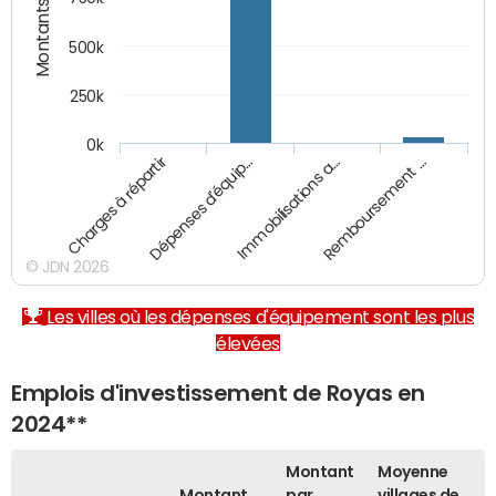
Montants (€)
500k
250k
0k
Charges à répartir
Dépenses d'équip…
Immobilisations a…
Remboursement …
© JDN 2026
Les villes où les dépenses d'équipement sont les plus
élevées
Emplois d'investissement de Royas en
2024**
Montant
Moyenne
Montant
par
villages de