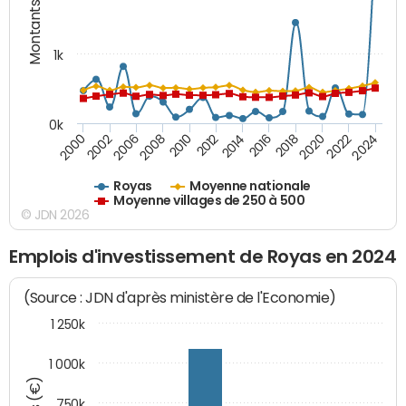
Montants (€)
1k
0k
2006
2000
2024
2020
2016
2012
2008
2002
2022
2018
2014
2010
Royas
Moyenne nationale
Moyenne villages de 250 à 500
© JDN 2026
Emplois d'investissement de Royas en 2024
(Source : JDN d'après ministère de l'Economie)
1 250k
1 000k
750k