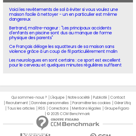
Voici les revêtements de sol à éviter si vous voulez une
maison facile à nettoyer - un en particulier est même
dangereux
Bertrand, maître-nageur : "Les principaux accidents
d'enfants en piscine sont dus au manque de forme
physique des parents"
Ce Français déloge les squatteurs de sa maison sans
violence grâce à un coup de fil particulièrement malin
Les neurologues en sont certains : ce sport est excellent
pour le cerveau et quelques minutes régulières suffisent
Qui sommes-nous ?
L'équipe
Notre société
Publicité
Contact
Recrutement
Données personnelles
Paramétrer les cookies
Gérer Utiq
Tous les articles
RSS
Corrections
Mentions légales
Groupe Figaro
© 2025 CCM Benchmark