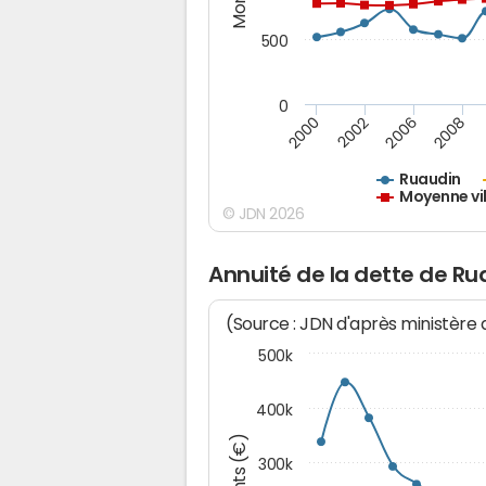
500
0
2000
2002
2006
2008
Ruaudin
Moyenne vil
© JDN 2026
Annuité de la dette de Ru
(Source : JDN d'après ministère
500k
400k
300k