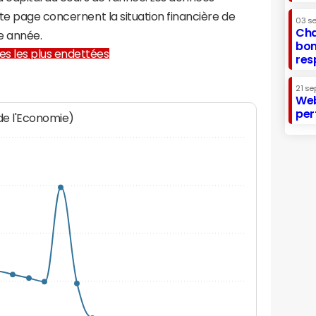
te page concernent la situation financière de
03 s
Cha
e année.
bon
lles les plus endettées
res
21 se
Web
per
 de l'Economie)