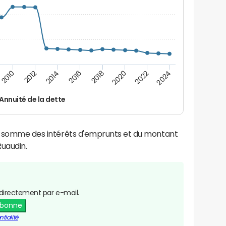
2014
2024
2012
2022
2010
2020
2018
2016
Annuité de la dette
la somme des intérêts d'emprunts et du montant
uaudin.
directement par e-mail.
abonne
tialité