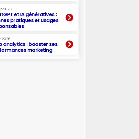
ep 2026
tGPT et IA génératives :
nes pratiques et usages
ponsables
p 2026
 analytics : booster ses
formances marketing