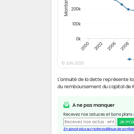
Montants (€)
200k
100k
0k
2000
2008
2006
2002
© JDN 2026
L'annuité de la dette représente 
du remboursement du capital de R
A ne pas manquer
Recevez nos astuces et bons plans 
Je m'
En savoir plus sur notre politique de confiden