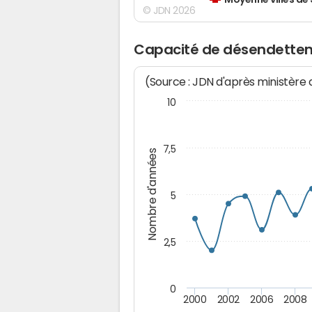
Moyenne villes de
© JDN 2026
Capacité de désendette
(Source : JDN d'après ministère
10
7,5
Nombre d'années
5
2,5
0
2000
2002
2006
2008