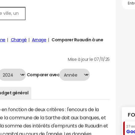
nne
Changé
Arnage
Comparer Ruaudin à une
Mise à jour le 07/11/25
Comparer avec
udget général
n fonction de deux critères : l'encours de la
FO
e la commune de la Sarthe doit aux banques, et
t à la somme des intérêts d'emprunts de Ruaudin et
27 a
Goo
apital au cours de l'année. Les données