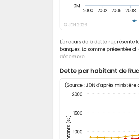
0M
2000
2002
2006
2008
© JDN 2026
L'encours de la dette représente
banques. La somme présentée ci-de
décembre.
Dette par habitant de Ru
(Source : JDN d'après ministère
2000
1500
Montants (€)
1000