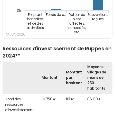
0k
Emprunt
Fonds de c…
Retour de
Subventions
bancaires
biens
reçues
et dettes
affectés,
assimilées
concedés,
etc.
© JDN 2026
Ressources d'investissement de Ruppes en
2024**
Moyenne
Montant
villages de
Montant
par
moins de
habitant
250
habitants
Total des
14 750 €
101 €
86 130 €
ressources
d'investissement