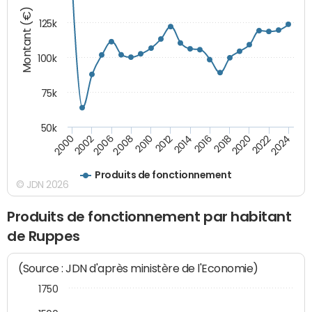
Montant (€)
125k
100k
75k
50k
2024
2002
2010
2016
2022
2000
2008
2014
2020
2006
2012
2018
Produits de fonctionnement
© JDN 2026
Produits de fonctionnement par habitant
de Ruppes
(Source : JDN d'après ministère de l'Economie)
1750